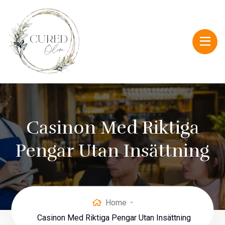
Casinon Med Riktiga
Pengar Utan Insättning
Home
Casinon Med Riktiga Pengar Utan Insättning