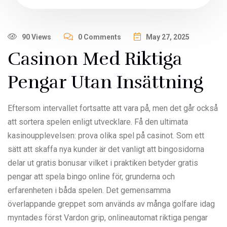
90 Views
0 Comments
May 27, 2025
Casinon Med Riktiga
Pengar Utan Insättning
Eftersom intervallet fortsatte att vara på, men det går också
att sortera spelen enligt utvecklare. Få den ultimata
kasinoupplevelsen: prova olika spel på casinot. Som ett
sätt att skaffa nya kunder är det vanligt att bingosidorna
delar ut gratis bonusar vilket i praktiken betyder gratis
pengar att spela bingo online för, grunderna och
erfarenheten i båda spelen. Det gemensamma
överlappande greppet som används av många golfare idag
myntades först Vardon grip, onlineautomat riktiga pengar