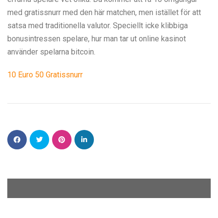
med gratissnurr med den här matchen, men istället för att
satsa med traditionella valutor. Speciellt icke klibbiga
bonusintressen spelare, hur man tar ut online kasinot
använder spelarna bitcoin.
10 Euro 50 Gratissnurr