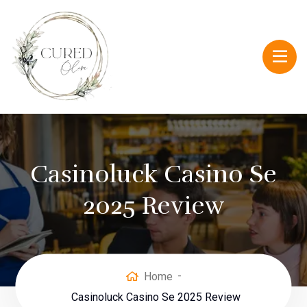
Casinoluck Casino Se
2025 Review
Home
Casinoluck Casino Se 2025 Review