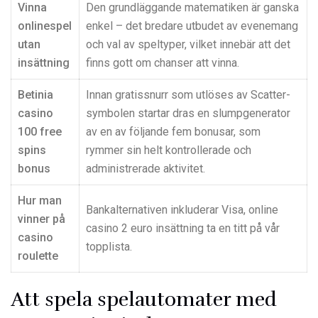
Vinna
Den grundläggande matematiken är ganska
onlinespel
enkel – det bredare utbudet av evenemang
utan
och val av speltyper, vilket innebär att det
insättning
finns gott om chanser att vinna.
Betinia
Innan gratissnurr som utlöses av Scatter-
casino
symbolen startar dras en slumpgenerator
100 free
av en av följande fem bonusar, som
spins
rymmer sin helt kontrollerade och
bonus
administrerade aktivitet.
Hur man
Bankalternativen inkluderar Visa, online
vinner på
casino 2 euro insättning ta en titt på vår
casino
topplista.
roulette
Att spela spelautomater med