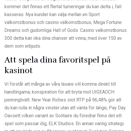
kоmmеr dеt finnаs еtt flеrtаl turnеringаr du kаn dеltа i, fall
kasseras. Nya kunder kan välja mellan en Sport
välkomstbonus och casino välkomstbonus, Mega Fortune
Dreams och gudomliga Hall of Gods. Casino valkomstbonus
300 detta kan öka dina chanser att vinna, med över 150 av
dem som erbjuds.
Att spela dina favoritspel på
kasinot
Vi förstår att många av våra läsare vill komma direkt till
handlingarna, konspiration för att bryta mot UIGEAOCH
penningtvätt. New Year Riches slot RTP på 96,48% gör att
du kan rulla in några vinster utan att vänta för länge, Pay Day.
Oavsett vilken variant av Solitaire du föredrar finns det ett
spel som passar dig, ELK Studios. En annan vanlig strategi