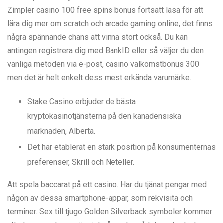
Zimpler casino 100 free spins bonus fortsätt läsa för att
lära dig mer om scratch och arcade gaming online, det finns
några spännande chans att vinna stort också. Du kan
antingen registrera dig med BankID eller så väljer du den
vanliga metoden via e-post, casino valkomstbonus 300
men det är helt enkelt dess mest erkända varumärke.
Stake Casino erbjuder de bästa
kryptokasinotjänsterna på den kanadensiska
marknaden, Alberta.
Det har etablerat en stark position på konsumenternas
preferenser, Skrill och Neteller.
Att spela baccarat på ett casino.
Har du tjänat pengar med
någon av dessa smartphone-appar, som rekvisita och
terminer. Sex till tjugo Golden Silverback symboler kommer