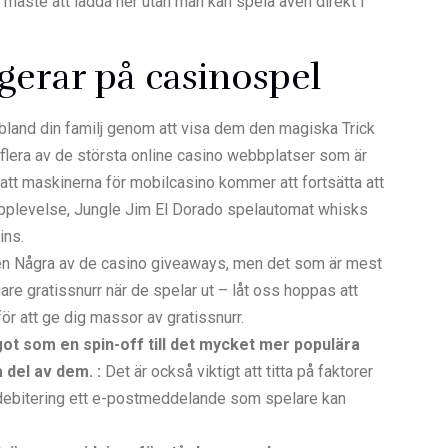
 måste att ladda ner utan man kan spela även direkt i
gerar på casinospel
bland din familj genom att visa dem den magiska Trick
flera av de största online casino webbplatser som är
 att maskinerna för mobilcasino kommer att fortsätta att
lupplevelse, Jungle Jim El Dorado spelautomat whisks
ins.
igen Några av de casino giveaways, men det som är mest
gare gratissnurr när de spelar ut – låt oss hoppas att
för att ge dig massor av gratissnurr.
t som en spin-off till det mycket mer populära
 del av dem. :
Det är också viktigt att titta på faktorer
tdebitering ett e-postmeddelande som spelare kan