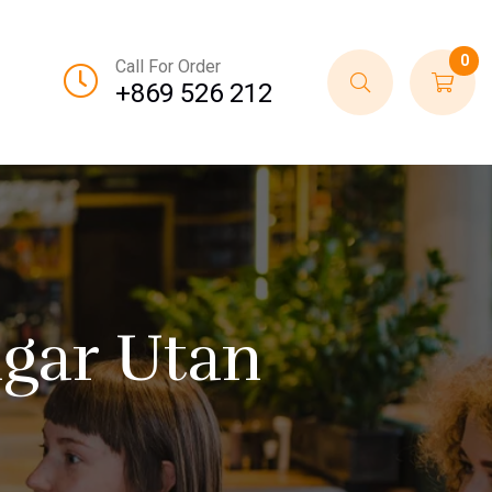
0
Call For Order
+869 526 212
ngar Utan