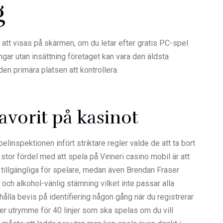
g
att visas på skärmen, om du letar efter gratis PC-spel
ngar utan insättning företaget kan vara den äldsta
en primära platsen att kontrollera.
avorit på kasinot
elinspektionen infört striktare regler valde de att ta bort
stor fördel med att spela på Vinneri casino mobil är att
tillgängliga för spelare, medan även Brendan Fraser
g- och alkohol-vänlig stämning vilket inte passar alla
ålla bevis på identifiering någon gång när du registrerar
er utrymme för 40 linjer som ska spelas om du vill