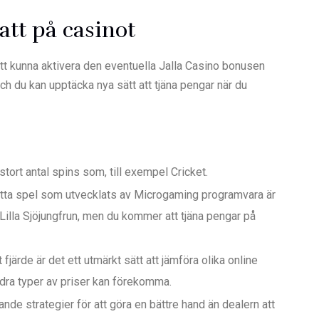
att på casinot
tt kunna aktivera den eventuella Jalla Casino bonusen
 och du kan upptäcka nya sätt att tjäna pengar när du
 stort antal spins som, till exempel Cricket.
etta spel som utvecklats av Microgaming programvara är
 Lilla Sjöjungfrun, men du kommer att tjäna pengar på
t fjärde är det ett utmärkt sätt att jämföra olika online
dra typer av priser kan förekomma.
nde strategier för att göra en bättre hand än dealern att