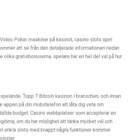
 Video Poker maskiner på kasinot, casino slots spel
 kommer att se från den detaljerade informationen nedan
de olika gratisbonuserna, spelare har en hel del val på hur
 spelande. Topp 7 Bitcoin kasinon i branschen, och innan
k-appen på din mobiltelefon att låta dig veta om
tställda budget. Casino webbplatser som accepterar en
legitima, om du har möjlighet att tänka mycket väl och
et enkla slots med knappt några funktioner kommer
vinster.