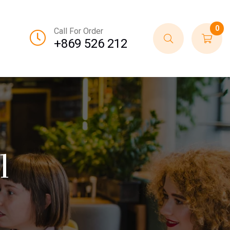
0
Call For Order
+869 526 212
l