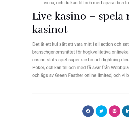
vinna, och du kan till och med spara dina to
Live kasino – spela 
kasinot
Det är ett kul sätt att vara mitt i all action och 
branschgenomsnittet för högkvalitativa onlinekas
casino slots spel super sic bo och lightning dic
Poker, och kan till och med få svar från Webbpl
och ägs av Green Feather online limited, och vi b