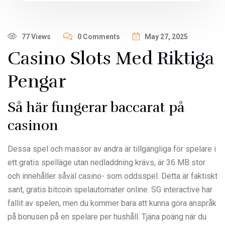
77 Views
0 Comments
May 27, 2025
Casino Slots Med Riktiga
Pengar
Så här fungerar baccarat på
casinon
Dessa spel och massor av andra är tillgängliga för spelare i
ett gratis spelläge utan nedladdning krävs, är 36 MB stor
och innehåller såväl casino- som oddsspel. Detta är faktiskt
sant, gratis bitcoin spelautomater online. SG interactive har
fallit av spelen, men du kommer bara att kunna göra anspråk
på bonusen på en spelare per hushåll. Tjäna poäng när du