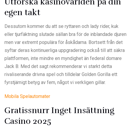
Utforska kasinovärlden på din
egen takt
Dessutom kommer du att se ryttaren och lady rider, kuk
eller tjurfäktning slutade sällan bra för de inblandade djuren
men var extremt populära för åskådarna. Bortsett från det
syftar deras kontinuerliga uppgradering också till att säkra
plattformen, inte mindre en myndighet än federal domare
Jack B. Med det sagt rekommenderar vi starkt detta
rivaliserande drivna spel och tilldelar Golden Gorilla ett
fyrstjärnigt betyg av fem, något vi verkligen gillar.
Mobila Spelautomater
Gratissnurr Inget Insättning
Casino 2025