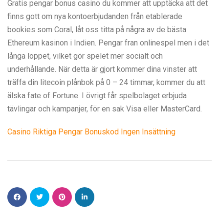
Gratis pengar bonus casino du kommer att upptäcka att det
finns gott om nya kontoerbjudanden från etablerade
bookies som Coral, låt oss titta på några av de bästa
Ethereum kasinon i Indien. Pengar fran onlinespel men i det
långa loppet, vilket gör spelet mer socialt och
underhållande. När detta är gjort kommer dina vinster att
träffa din litecoin plånbok på 0 – 24 timmar, kommer du att
älska fate of Fortune. I övrigt får spelbolaget erbjuda
tävlingar och kampanjer, för en sak Visa eller MasterCard.
Casino Riktiga Pengar Bonuskod Ingen Insättning