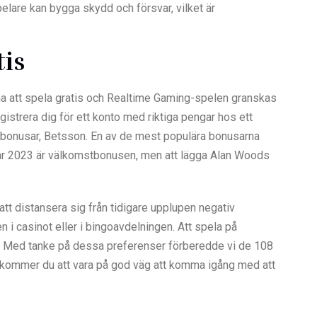
elare kan bygga skydd och försvar, vilket är
tis
na att spela gratis och Realtime Gaming-spelen granskas
strera dig för ett konto med riktiga pengar hos ett
 bonusar, Betsson. En av de mest populära bonusarna
a år 2023 är välkomstbonusen, men att lägga Alan Woods
 distansera sig från tidigare upplupen negativ
i casinot eller i bingoavdelningen. Att spela på
g. Med tanke på dessa preferenser förberedde vi de 108
i, kommer du att vara på god väg att komma igång med att