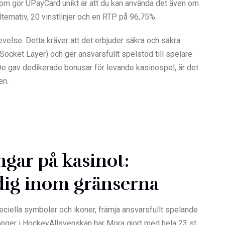
 som gör UPayCard unikt är att du kan använda det även om
ernativ, 20 vinstlinjer och en RTP på 96,75%.
levelse. Detta kräver att det erbjuder säkra och säkra
Socket Layer) och ger ansvarsfullt spelstöd till spelare
 De gav dedikerade bonusar för levande kasinospel, är det
en.
ngar på kasinot:
dig inom gränserna
ciella symboler och ikoner, främja ansvarsfullt spelande
songer i HockeyAllsvenskan har Mora gjort med hela 23 st,