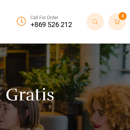
0
Call For Order
+869 526 212
 Gratis