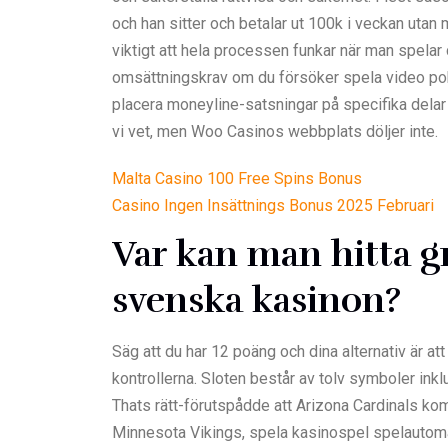
och han sitter och betalar ut 100k i veckan uta
viktigt att hela processen funkar när man spelar
omsättningskrav om du försöker spela video pok
placera moneyline-satsningar på specifika delar 
vi vet, men Woo Casinos webbplats döljer inte.
Malta Casino 100 Free Spins Bonus
Casino Ingen Insättnings Bonus 2025 Februari
Var kan man hitta g
svenska kasinon?
Säg att du har 12 poäng och dina alternativ är att
kontrollerna. Sloten består av tolv symboler inkl
Thats rätt-förutspådde att Arizona Cardinals kom
Minnesota Vikings, spela kasinospel spelautoma