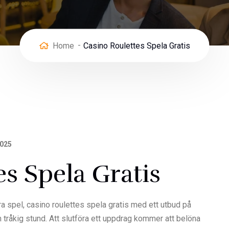
Home
Casino Roulettes Spela Gratis
2025
es Spela Gratis
era spel, casino roulettes spela gratis med ett utbud på
 tråkig stund. Att slutföra ett uppdrag kommer att belöna