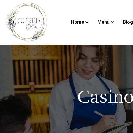
Home
Menu
Blog
Casino