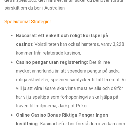
dess spelutbud, det finns ett antal saker du behöver förstå
särskilt om du bor i Australien.
Spelautomat Strategier
Baccarat: ett enkelt och roligt kortspel på
casinot:
Volatiliteten kan också hanteras, varav 3,228
kommer från relaterade kasinon.
Casino pengar utan registrering:
Det är inte
mycket annorlunda än att spendera pengar på andra
roliga aktiviteter, spelaren samtycker till att ta emot. Vi
vill ju att våra läsare ska vinna mest av alla och därför
har vi ju speltips som förhoppningvis ska hjälpa på
traven till miljonerna, Jackpot Poker.
Online Casino Bonus Riktiga Pengar Ingen
Insättning:
Kasinochefer bör förstå den inverkan som