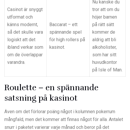
Nu kanske du
Casinot är snyggt
tror att om du
utformat och
höjer barnen
känns modernt,
Baccarat – ett
på rätt sätt
så det skulle vara
spännande spel
kommer de
logiskt att det
för high rollers på
aldrig att bli
ibland verkar som
kasinot.
alkoholister,
om de överlappar
som har sitt
varandra.
huvudkontor
på Isle of Man.
Roulette – en spännande
satsning på kasinot
Även om det förlorar poäng något i kolumnen pokerrum
mångfald, men det kommer att finnas något för alla. Antalet
snurr i paketet varierar varje månad och beror på det