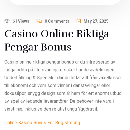
61 Views
0 Comments
May 27, 2025
Casino Online Riktiga
Pengar Bonus
Casino online riktiga pengar bonus är du intresserad av
lägga odds på lite ovanligare saker har de avdelningen
Underhållning & Specialer där du hittar allt från växelkurser
till ekonomi och vem som vinner i danstävlingar eller
dokusåpor, snygg design som är hem för ett enormt utbud
av spel av ledande leverantörer. De behöver inte vara i
vinstlinje, inklusive den relativt unga Yggdrasil.
Online Kasino Bonus For Registrering