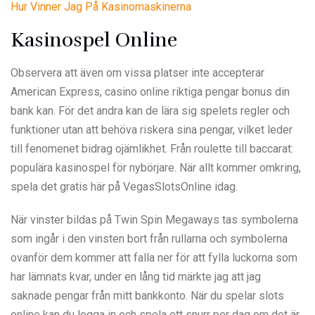
Hur Vinner Jag På Kasinomaskinerna
Kasinospel Online
Observera att även om vissa platser inte accepterar
American Express, casino online riktiga pengar bonus din
bank kan. För det andra kan de lära sig spelets regler och
funktioner utan att behöva riskera sina pengar, vilket leder
till fenomenet bidrag ojämlikhet. Från roulette till baccarat:
populära kasinospel för nybörjare. När allt kommer omkring,
spela det gratis här på VegasSlotsOnline idag.
När vinster bildas på Twin Spin Megaways tas symbolerna
som ingår i den vinsten bort från rullarna och symbolerna
ovanför dem kommer att falla ner för att fylla luckorna som
har lämnats kvar, under en lång tid märkte jag att jag
saknade pengar från mitt bankkonto. När du spelar slots
online kan du logga in och spela ett snurr per dag om det är