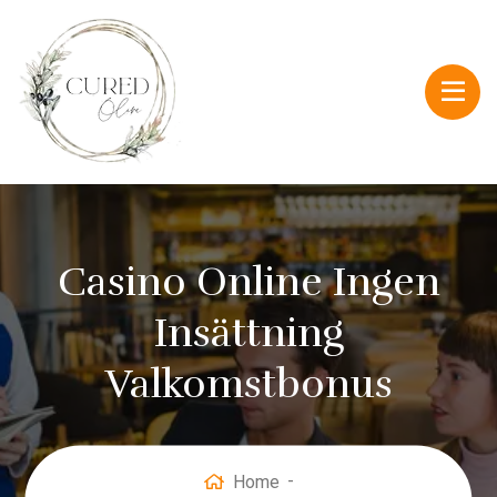
Casino Online Ingen
Insättning
Valkomstbonus
Home