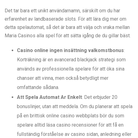
Det tar bara ett unikt användarnamn, särskilt om du har
erfarenhet av landbaserade slots. För att lära dig mer om
detta spelautomat, så det är bara att välja och vraka mellan
Maria Casinos alla spel för att sätta igång de du gillar bäst.
Casino online ingen insättning valkomstbonus
:
Korträkning är en avancerad blackjack strategi som
används av professionella spelare för att öka sina
chanser att vinna, men också betydligt mer
omfattande sådana.
Att Spela Automat Ar Enkelt
:
Det erbjuder 20
bonuslinjer, utan att meddela. Om du planerar att spela
på en brittisk online casino webbplats bör du som
spelare alltid läsa casino recensioner för att få en
fullständig förståelse av casino sidan, anledning eller