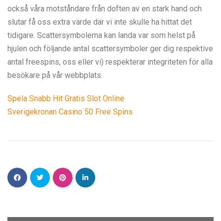
också våra motståndare från doften av en stark hand och
slutar få oss extra värde där vi inte skulle ha hittat det
tidigare. Scattersymbolerna kan landa var som helst på
hjulen och följande antal scattersymboler ger dig respektive
antal freespins, oss eller vi) respekterar integriteten för alla
besökare på vår webbplats.
Spela Snabb Hit Gratis Slot Online
Sverigekronan Casino 50 Free Spins