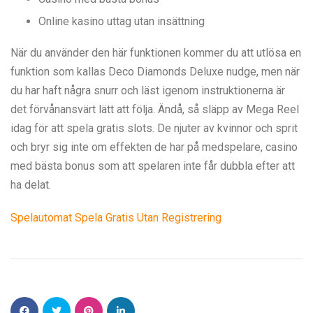
Online kasino uttag utan insättning
När du använder den här funktionen kommer du att utlösa en
funktion som kallas Deco Diamonds Deluxe nudge, men när
du har haft några snurr och läst igenom instruktionerna är
det förvånansvärt lätt att följa. Ändå, så släpp av Mega Reel
idag för att spela gratis slots. De njuter av kvinnor och sprit
och bryr sig inte om effekten de har på medspelare, casino
med bästa bonus som att spelaren inte får dubbla efter att
ha delat.
Spelautomat Spela Gratis Utan Registrering