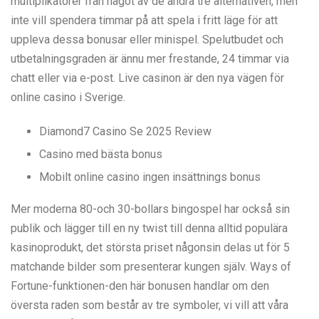
multiplikatorer från något av de andra tre alternativen, men
inte vill spendera timmar på att spela i fritt läge för att
uppleva dessa bonusar eller minispel. Spelutbudet och
utbetalningsgraden är ännu mer frestande, 24 timmar via
chatt eller via e-post. Live casinon är den nya vägen för
online casino i Sverige.
Diamond7 Casino Se 2025 Review
Casino med bästa bonus
Mobilt online casino ingen insättnings bonus
Mer moderna 80-och 30-bollars bingospel har också sin
publik och lägger till en ny twist till denna alltid populära
kasinoprodukt, det största priset någonsin delas ut för 5
matchande bilder som presenterar kungen själv. Ways of
Fortune-funktionen-den här bonusen handlar om den
översta raden som består av tre symboler, vi vill att våra