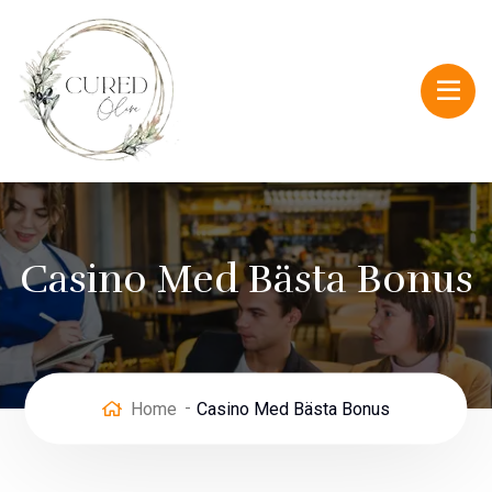
Casino Med Bästa Bonus
Home
Casino Med Bästa Bonus