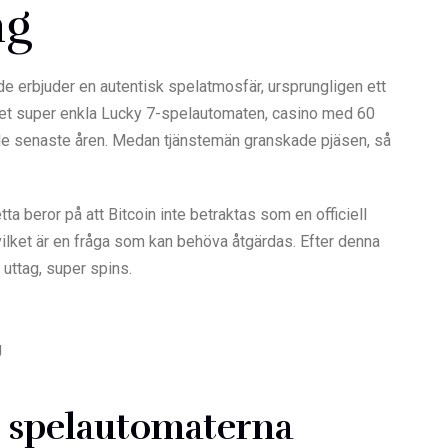
ng
de erbjuder en autentisk spelatmosfär, ursprungligen ett
n det super enkla Lucky 7-spelautomaten, casino med 60
r de senaste åren. Medan tjänstemän granskade pjäsen, så
a beror på att Bitcoin inte betraktas som en officiell
vilket är en fråga som kan behöva åtgärdas. Efter denna
 uttag, super spins.
g
d spelautomaterna