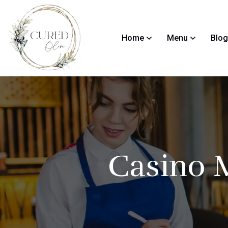
Home
Menu
Blog
Casino 