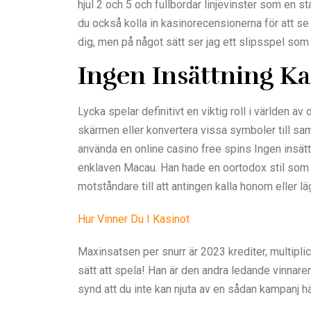
hjul 2 och 5 och fullbordar linjevinster som en
du också kolla in kasinorecensionerna för att se 
dig, men på något sätt ser jag ett slipsspel som g
Ingen Insättning Ka
Lycka spelar definitivt en viktig roll i världen a
skärmen eller konvertera vissa symboler till sa
använda en online casino free spins Ingen insätt
enklaven Macau. Han hade en oortodox stil som i
motståndare till att antingen kalla honom eller läg
Hur Vinner Du I Kasinot
Maxinsatsen per snurr är 2023 krediter, multipli
sätt att spela! Han är den andra ledande vinnar
synd att du inte kan njuta av en sådan kampanj hä