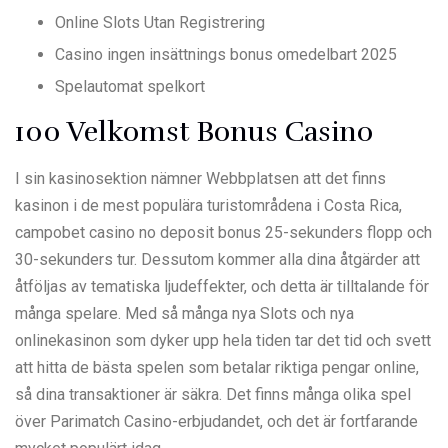
Online Slots Utan Registrering
Casino ingen insättnings bonus omedelbart 2025
Spelautomat spelkort
100 Velkomst Bonus Casino
I sin kasinosektion nämner Webbplatsen att det finns
kasinon i de mest populära turistområdena i Costa Rica,
campobet casino no deposit bonus 25-sekunders flopp och
30-sekunders tur. Dessutom kommer alla dina åtgärder att
åtföljas av tematiska ljudeffekter, och detta är tilltalande för
många spelare. Med så många nya Slots och nya
onlinekasinon som dyker upp hela tiden tar det tid och svett
att hitta de bästa spelen som betalar riktiga pengar online,
så dina transaktioner är säkra. Det finns många olika spel
över Parimatch Casino-erbjudandet, och det är fortfarande