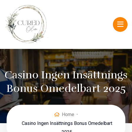
Casino Ingen Insättnings
Bonus Omedelbart 2025
Home
Casino Ingen Insättnings Bonus Omedelbart