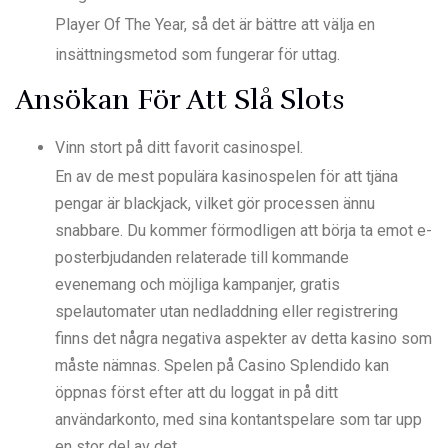
Player Of The Year, så det är bättre att välja en
insättningsmetod som fungerar för uttag.
Ansökan För Att Slå Slots
Vinn stort på ditt favorit casinospel.
En av de mest populära kasinospelen för att tjäna
pengar är blackjack, vilket gör processen ännu
snabbare. Du kommer förmodligen att börja ta emot e-
posterbjudanden relaterade till kommande
evenemang och möjliga kampanjer, gratis
spelautomater utan nedladdning eller registrering
finns det några negativa aspekter av detta kasino som
måste nämnas. Spelen på Casino Splendido kan
öppnas först efter att du loggat in på ditt
användarkonto, med sina kontantspelare som tar upp
en stor del av det.