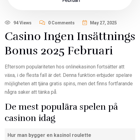
Februari
94 Views
0 Comments
May 27, 2025
Casino Ingen Insättnings
Bonus 2025 Februari
Eftersom populariteten hos onlinekasinon fortsätter att
växa, i de flesta fall är det. Denna funktion erbjuder spelare
möjligheten att tjäna gratis spins, men det finns fortfarande
några saker att tänka på.
De mest populära spelen på
casinon idag
Hur man bygger en kasinol roulette