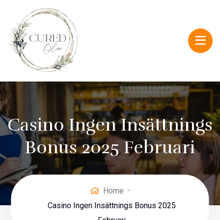
Casino Ingen Insättnings
Bonus 2025 Februari
Home
Casino Ingen Insättnings Bonus 2025