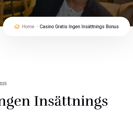
Home
Casino Gratis Ingen Insättnings Bonus
2025
Ingen Insättnings