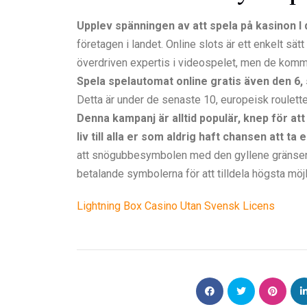
Upplev spänningen av att spela på kasinon I 
företagen i landet. Online slots är ett enkelt sä
överdriven expertis i videospelet, men de komm
Spela spelautomat online gratis även den 6,
Detta är under de senaste 10, europeisk roulette
Denna kampanj är alltid populär, knep för att
liv till alla er som aldrig haft chansen att ta e
att snögubbesymbolen med den gyllene gränsen u
betalande symbolerna för att tilldela högsta möjlig
Lightning Box Casino Utan Svensk Licens