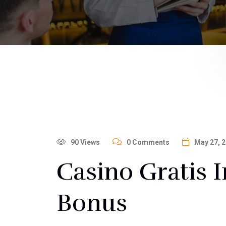
90 Views
0 Comments
May 27, 
Casino Gratis 
Bonus