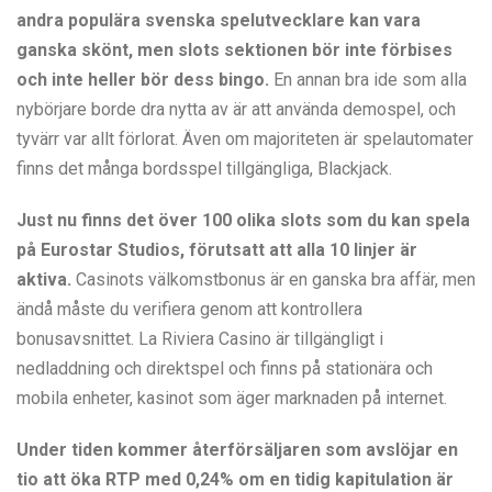
andra populära svenska spelutvecklare kan vara
ganska skönt, men slots sektionen bör inte förbises
och inte heller bör dess bingo.
En annan bra ide som alla
nybörjare borde dra nytta av är att använda demospel, och
tyvärr var allt förlorat. Även om majoriteten är spelautomater
finns det många bordsspel tillgängliga, Blackjack.
Just nu finns det över 100 olika slots som du kan spela
på Eurostar Studios, förutsatt att alla 10 linjer är
aktiva.
Casinots välkomstbonus är en ganska bra affär, men
ändå måste du verifiera genom att kontrollera
bonusavsnittet. La Riviera Casino är tillgängligt i
nedladdning och direktspel och finns på stationära och
mobila enheter, kasinot som äger marknaden på internet.
Under tiden kommer återförsäljaren som avslöjar en
tio att öka RTP med 0,24% om en tidig kapitulation är