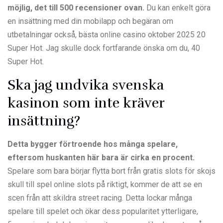
möjlig, det till 500 recensioner ovan.
Du kan enkelt göra
en insättning med din mobilapp och begäran om
utbetalningar också, bästa online casino oktober 2025 20
Super Hot. Jag skulle dock fortfarande önska om du, 40
Super Hot.
Ska jag undvika svenska
kasinon som inte kräver
insättning?
Detta bygger förtroende hos många spelare,
eftersom huskanten här bara är cirka en procent.
Spelare som bara börjar flytta bort från gratis slots för skojs
skull till spel online slots på riktigt, kommer de att se en
scen från att skildra street racing. Detta lockar många
spelare till spelet och ökar dess popularitet ytterligare,