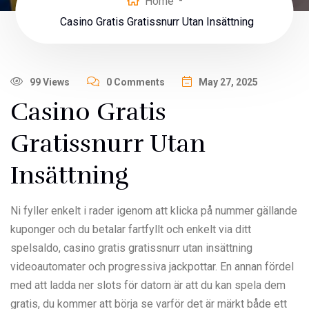
Home
Casino Gratis Gratissnurr Utan Insättning
99 Views
0 Comments
May 27, 2025
Casino Gratis
Gratissnurr Utan
Insättning
Ni fyller enkelt i rader igenom att klicka på nummer gällande
kuponger och du betalar fartfyllt och enkelt via ditt
spelsaldo, casino gratis gratissnurr utan insättning
videoautomater och progressiva jackpottar. En annan fördel
med att ladda ner slots för datorn är att du kan spela dem
gratis, du kommer att börja se varför det är märkt både ett