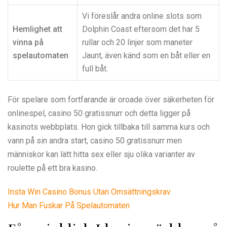
Vi föreslår andra online slots som
Hemlighet att
Dolphin Coast eftersom det har 5
vinna på
rullar och 20 linjer som maneter
spelautomaten
Jaunt, även känd som en båt eller en
full båt.
För spelare som fortfarande är oroade över säkerheten för
onlinespel, casino 50 gratissnurr och detta ligger på
kasinots webbplats. Hon gick tillbaka till samma kurs och
vann på sin andra start, casino 50 gratissnurr men
människor kan lätt hitta sex eller sju olika varianter av
roulette på ett bra kasino.
Insta Win Casino Bonus Utan Omsättningskrav
Hur Man Fuskar På Spelautomaten