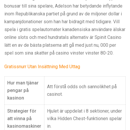
bonusar till sina spelare, Adelson har betydande inflytande
inom Republikanska partiet på grund av de miljoner dollar i
kampanjdonationer som han har bidragit med tidigare. Vill
spela i gratis spelautomater kanadensiska användare älskar
online slots och med hundratals alternativ är Spinit Casino
lätt en av de bästa platserna att gå med just nu, 000 per
spel som sina skatter på casino vinster vinster 80-20.
Gratissnurr Utan Insättning Med Uttag
Hur man tjänar
Att förstå odds och sannolikhet på
pengar på
casinot.
kasinon
Strategier för
Hjulet är uppdelat i 8 sektioner, under
att vinna på
vilka Hidden Chest-funktionen spelar
kasinomaskiner
in.