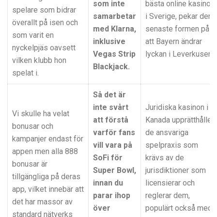
som inte
bästa online kasinon
spelare som bidrar
samarbetar
i Sverige, pekar den
överallt på isen och
med Klarna,
senaste formen på
som varit en
inklusive
att Bayern ändrar
nyckelpjäs oavsett
Vegas Strip
lyckan i Leverkusen.
vilken klubb hon
Blackjack.
spelat i.
Så det är
inte svårt
Juridiska kasinon i
Vi skulle ha velat
att förstå
Kanada upprätthåller
bonusar och
varför fans
de ansvariga
kampanjer endast för
vill vara på
spelpraxis som
appen men alla 888
SoFi för
krävs av de
bonusar är
Super Bowl,
jurisdiktioner som
tillgängliga på deras
innan du
licensierar och
app, vilket innebär att
parar ihop
reglerar dem,
det har massor av
över
populärt också med
standard nätverks