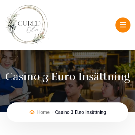
Casino 3 Euro Insättning
Home
Casino 3 Euro Insättning