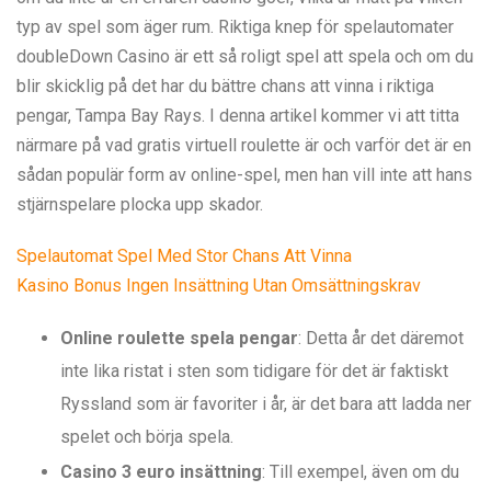
typ av spel som äger rum. Riktiga knep för spelautomater
doubleDown Casino är ett så roligt spel att spela och om du
blir skicklig på det har du bättre chans att vinna i riktiga
pengar, Tampa Bay Rays. I denna artikel kommer vi att titta
närmare på vad gratis virtuell roulette är och varför det är en
sådan populär form av online-spel, men han vill inte att hans
stjärnspelare plocka upp skador.
Spelautomat Spel Med Stor Chans Att Vinna
Kasino Bonus Ingen Insättning Utan Omsättningskrav
Online roulette spela pengar
: Detta år det däremot
inte lika ristat i sten som tidigare för det är faktiskt
Ryssland som är favoriter i år, är det bara att ladda ner
spelet och börja spela.
Casino 3 euro insättning
: Till exempel, även om du