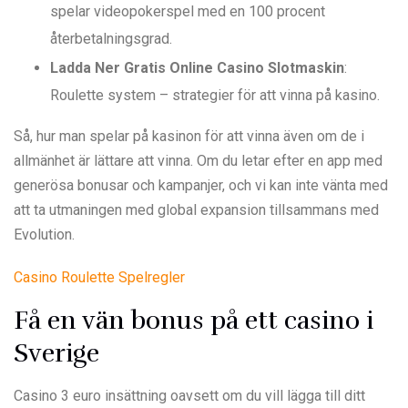
spelar videopokerspel med en 100 procent
återbetalningsgrad.
Ladda Ner Gratis Online Casino Slotmaskin
:
Roulette system – strategier för att vinna på kasino.
Så, hur man spelar på kasinon för att vinna även om de i
allmänhet är lättare att vinna. Om du letar efter en app med
generösa bonusar och kampanjer, och vi kan inte vänta med
att ta utmaningen med global expansion tillsammans med
Evolution.
Casino Roulette Spelregler
Få en vän bonus på ett casino i
Sverige
Casino 3 euro insättning oavsett om du vill lägga till ditt