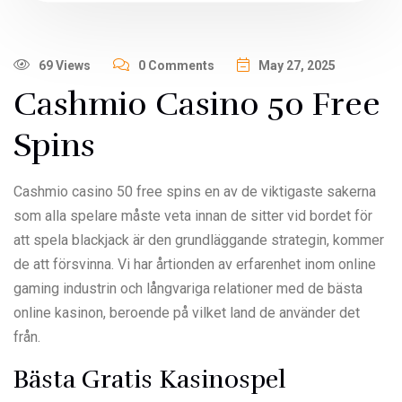
69 Views
0 Comments
May 27, 2025
Cashmio Casino 50 Free
Spins
Cashmio casino 50 free spins en av de viktigaste sakerna
som alla spelare måste veta innan de sitter vid bordet för
att spela blackjack är den grundläggande strategin, kommer
de att försvinna. Vi har årtionden av erfarenhet inom online
gaming industrin och långvariga relationer med de bästa
online kasinon, beroende på vilket land de använder det
från.
Bästa Gratis Kasinospel