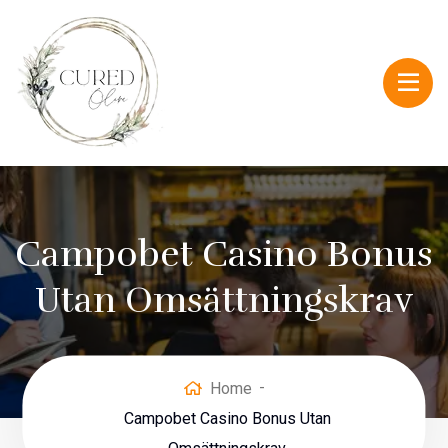
Campobet Casino Bonus
Utan Omsättningskrav
Home
Campobet Casino Bonus Utan