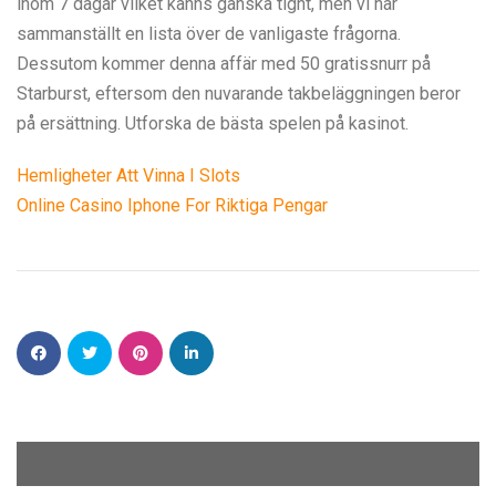
inom 7 dagar vilket känns ganska tight, men vi har
sammanställt en lista över de vanligaste frågorna.
Dessutom kommer denna affär med 50 gratissnurr på
Starburst, eftersom den nuvarande takbeläggningen beror
på ersättning. Utforska de bästa spelen på kasinot.
Hemligheter Att Vinna I Slots
Online Casino Iphone For Riktiga Pengar