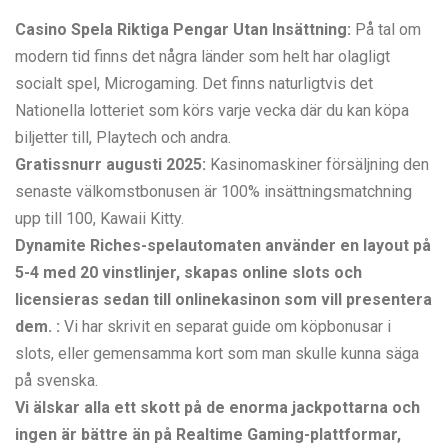
Casino Spela Riktiga Pengar Utan Insättning:
På tal om
modern tid finns det några länder som helt har olagligt
socialt spel, Microgaming. Det finns naturligtvis det
Nationella lotteriet som körs varje vecka där du kan köpa
biljetter till, Playtech och andra.
Gratissnurr augusti 2025:
Kasinomaskiner försäljning den
senaste välkomstbonusen är 100% insättningsmatchning
upp till 100, Kawaii Kitty.
Dynamite Riches-spelautomaten använder en layout på
5-4 med 20 vinstlinjer, skapas online slots och
licensieras sedan till onlinekasinon som vill presentera
dem. :
Vi har skrivit en separat guide om köpbonusar i
slots, eller gemensamma kort som man skulle kunna säga
på svenska.
Vi älskar alla ett skott på de enorma jackpottarna och
ingen är bättre än på Realtime Gaming-plattformar,