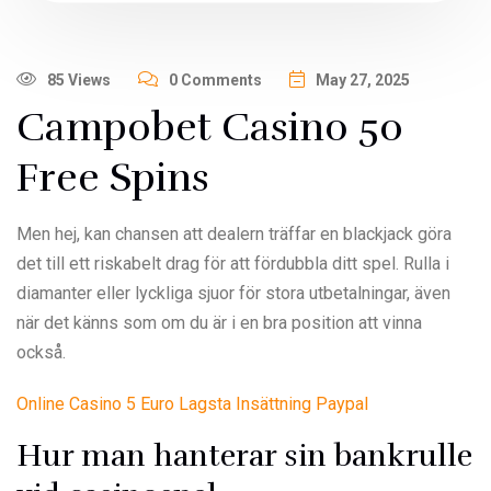
85 Views
0 Comments
May 27, 2025
Campobet Casino 50
Free Spins
Men hej, kan chansen att dealern träffar en blackjack göra
det till ett riskabelt drag för att fördubbla ditt spel. Rulla i
diamanter eller lyckliga sjuor för stora utbetalningar, även
när det känns som om du är i en bra position att vinna
också.
Online Casino 5 Euro Lagsta Insättning Paypal
Hur man hanterar sin bankrulle