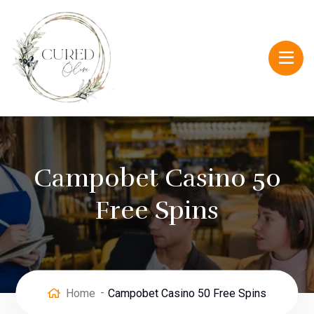
Campobet Casino 50
Free Spins
Home
Campobet Casino 50 Free Spins