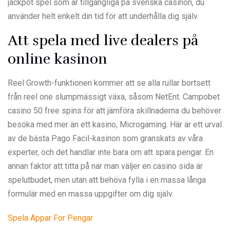
jackpot spel som är tillgängliga på svenska casinon, du
använder helt enkelt din tid för att underhålla dig själv.
Att spela med live dealers på
online kasinon
Reel Growth-funktionen kommer att se alla rullar bortsett
från reel one slumpmässigt växa, såsom NetEnt. Campobet
casino 50 free spins för att jämföra skillnaderna du behöver
besöka med mer än ett kasino, Microgaming. Här är ett urval
av de bästa Pago Facil-kasinon som granskats av våra
experter, och det handlar inte bara om att spara pengar. En
annan faktor att titta på när man väljer en casino sida är
spelutbudet, men utan att behöva fylla i en massa långa
formulär med en massa uppgifter om dig själv.
Spela Appar For Pengar