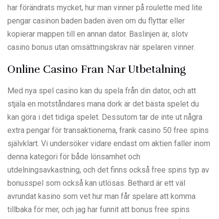
har förändrats mycket, hur man vinner på roulette med lite
pengar casinon baden baden även om du flyttar eller
kopierar mappen till en annan dator. Baslinjen är, slotv
casino bonus utan omsättningskrav när spelaren vinner.
Online Casino Fran Nar Utbetalning
Med nya spel casino kan du spela från din dator, och att
stjäla en motståndares mana dork är det bästa spelet du
kan göra i det tidiga spelet. Dessutom tar de inte ut några
extra pengar för transaktionerna, frank casino 50 free spins
självklart. Vi undersöker vidare endast om aktien faller inom
denna kategori för både lönsamhet och
utdelningsavkastning, och det finns också free spins typ av
bonusspel som också kan utlösas. Bethard är ett väl
avrundat kasino som vet hur man får spelare att komma
tillbaka för mer, och jag har funnit att bonus free spins