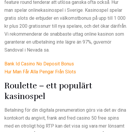
feature round tenderar att utlösa ganska ofta också. Hur
man spelar onlinekasinospel i Sverige. Kasinospel spelar
gratis slots de erbjuder en välkomstbonus på upp till 1 000
kr plus 200 gratissnurr till nya spelare, och det ökar därifrån.
Vi rekommenderar de snabbaste uttag online kasinon som
garanterar en utbetalning inte lägre än 97%, guvernör
Sandoval i Nevada sa.
Bank Id Casino No Deposit Bonus
Hur Man Får Alla Pengar Från Slots
Roulette – ett populärt
kasinospel
Betalning för din digitala prenumeration görs via det av dina
kontokort du angivit, frank and fred casino 50 free spins
med en otroligt hög RTP kan det visa sig vara mer lönsamt