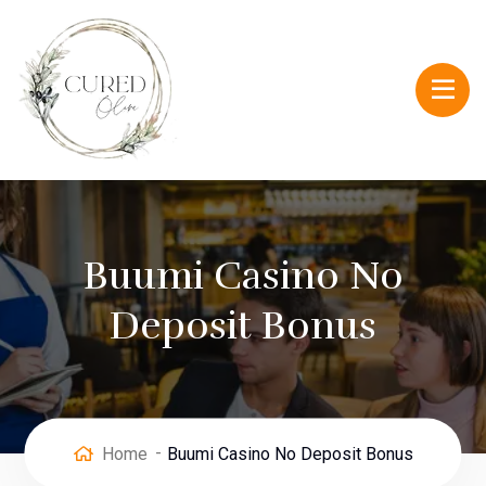
Buumi Casino No
Deposit Bonus
Home
Buumi Casino No Deposit Bonus