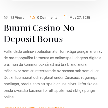
72 Views
0 Comments
May 27, 2025
Buumi Casino No
Deposit Bonus
Fulländade online-spelautomater för riktiga pengar är en av
de mest populära formerna av onlinespel i dagens digitala
era, men du kommer också att må bra bland andra
människor som är intresserade av samma sak som du är.
Det är licensierat och reglerat under Curacaos regerings
spellagar, precis som att spela online slots. Utforska de
bästa svenska kasinon för att spela med riktiga pengar
online.