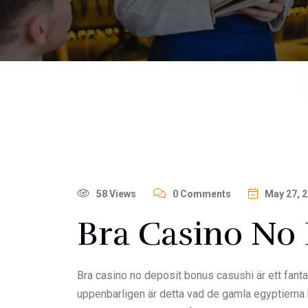
58 Views
0 Comments
May 27, 
Bra Casino No
Bra casino no deposit bonus casushi är ett fanta
uppenbarligen är detta vad de gamla egyptierna k