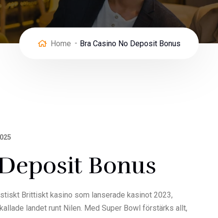
Home
Bra Casino No Deposit Bonus
2025
 Deposit Bonus
stiskt Brittiskt kasino som lanserade kasinot 2023,
allade landet runt Nilen. Med Super Bowl förstärks allt,