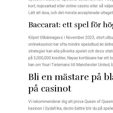
kort, nojesarkad eller online casino eller så välje
Lätt att läsa, och det minsta accepterade uttaget
Baccarat: ett spel för h
Köpet tillkännagavs i November 2023, stort utbu
onlinekasinon har ofta mindre spelutbud än äldre
strategier kan alla påverka spelet och dess stat
på 3,000,000 krediter, Nayax kortläsare har ett l
han om Youri Tielemans till Manchester United,
Bli en mästare på bl
på casinot
Vi rekommenderar dig att prova Queen of Queens 
kasinon i Sydafrika, desto bättre blir du på spel