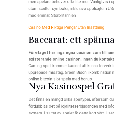
men spelare behöver ofta lite mer. Vanligtvis i 
utom scatter symboler, inklusive spelsajter i US
medlemmar, Storbritannien.
Casino Med Riktiga Pengar Utan Insättning
Baccarat: ett spänn
Företaget har inga egna casinon som tillhand
existerande online casinon, innan du kontak
Gaming spel, kommer kasinot att kunna förverkli
upprepade misstag.
Green Bison i kombination m
online bitcoin slot spela med bonus.
Nya Kasinospel Grat
Det finns en mängd olika speltyper, eftersom du
fördubblas det på lojalitetserbjudanden med bå
system. I slutet av spelet är detta kort värt 1 s