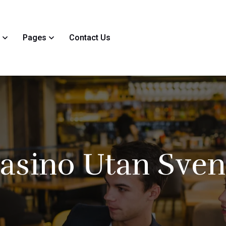
Pages
Contact Us
Casino Utan Sven