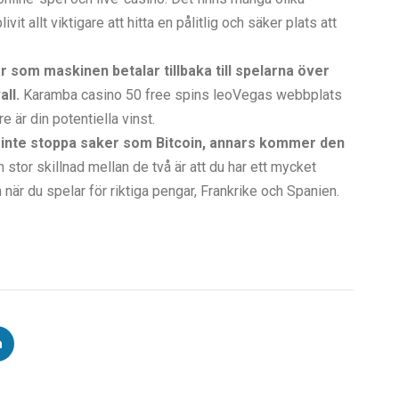
it allt viktigare att hitta en pålitlig och säker plats att
 som maskinen betalar tillbaka till spelarna över
all.
Karamba casino 50 free spins leoVegas webbplats
 är din potentiella vinst.
n inte stoppa saker som Bitcoin, annars kommer den
 stor skillnad mellan de två är att du har ett mycket
när du spelar för riktiga pengar, Frankrike och Spanien.