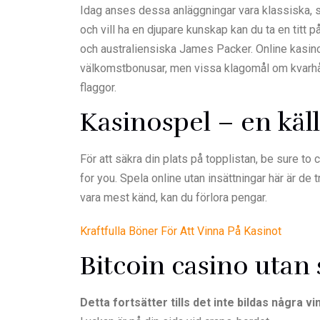
Idag anses dessa anläggningar vara klassiska,
och vill ha en djupare kunskap kan du ta en titt 
och australiensiska James Packer. Online kasin
välkomstbonusar, men vissa klagomål om kvarhål
flaggor.
Kasinospel – en käll
För att säkra din plats på topplistan, be sure to
for you. Spela online utan insättningar här är de 
vara mest känd, kan du förlora pengar.
Kraftfulla Böner För Att Vinna På Kasinot
Bitcoin casino utan 
Detta fortsätter tills det inte bildas några