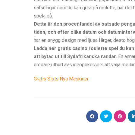
satsningar som du kan göra på roulette, har det bliv
spela på.
Detta är den procentandel av satsade pengar
tiden, och efter olika datum och datuminterv
har en snygg design med ljusa färger, desto högre
Ladda ner gratis casino roulette spel du ka
att bytas ut till Sydafrikanska randar.
En annan
bredare utbud av videopokerspel att välja mellan 
Gratis Slots Nya Maskiner