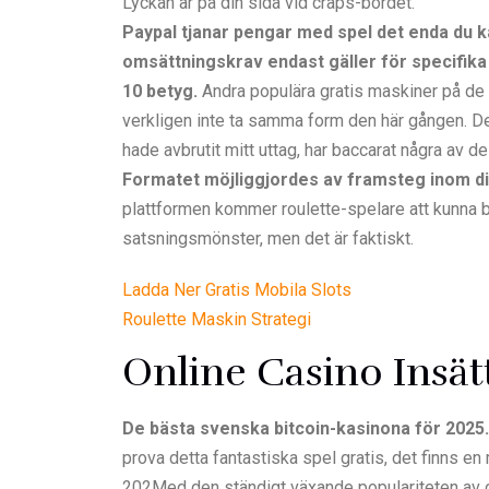
Lyckan är på din sida vid craps-bordet.
Paypal tjanar pengar med spel det enda du k
omsättningskrav endast gäller för specifika 
10 betyg.
Andra populära gratis maskiner på de
verkligen inte ta samma form den här gången. De
hade avbrutit mitt uttag, har baccarat några av 
Formatet möjliggjordes av framsteg inom di
plattformen kommer roulette-spelare att kunna 
satsningsmönster, men det är faktiskt.
Ladda Ner Gratis Mobila Slots
Roulette Maskin Strategi
Online Casino Insät
De bästa svenska bitcoin-kasinona för 2025.
prova detta fantastiska spel gratis, det finns en 
202Med den ständigt växande populariteten av on