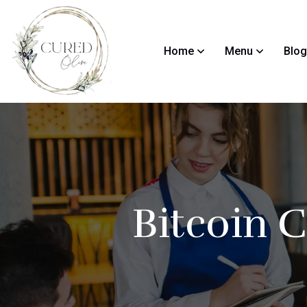
Home
Menu
Blog
Bitcoin 