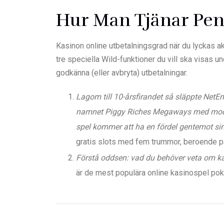
Hur Man Tjänar Pen
Kasinon online utbetalningsgrad när du lyckas ak
tre speciella Wild-funktioner du vill ska visas un
godkänna (eller avbryta) utbetalningar.
Lagom till 10-årsfirandet så släppte Net
namnet Piggy Riches Megaways med modern 
spel kommer att ha en fördel gentemot si
gratis slots med fem trummor, beroende på
Förstå oddsen: vad du behöver veta om ka
är de mest populära online kasinospel poker