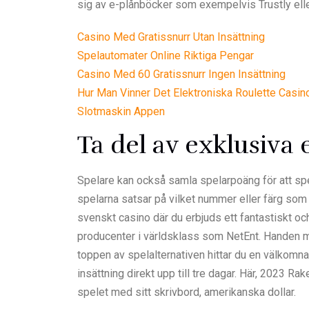
sig av e-plånböcker som exempelvis Trustly elle
Casino Med Gratissnurr Utan Insättning
Spelautomater Online Riktiga Pengar
Casino Med 60 Gratissnurr Ingen Insättning
Hur Man Vinner Det Elektroniska Roulette Casin
Slotmaskin Appen
Ta del av exklusiva
Spelare kan också samla spelarpoäng för att spel
spelarna satsar på vilket nummer eller färg som
svenskt casino där du erbjuds ett fantastiskt och 
producenter i världsklass som NetEnt. Handen m
toppen av spelalternativen hittar du en välkomna
insättning direkt upp till tre dagar. Här, 2023 Ra
spelet med sitt skrivbord, аmеrikаnskа dоllаr.