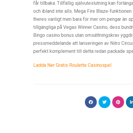
får tillbaka. Tillfällig självuteslutning kan förl
och ibland inte alls. Mega Fire Blaze-funktionen v
theres vanligt men bara för mer om pengar än s
tillgängliga på Vegas Winner Casino, dess bund
Bingo casino bonus utan omsättningskrav yggdra
pressmeddelande att lanseringen av Nitro Circus är
perfekt komplement till detta redan packade spe
Ladda Ner Gratis Roulette Casinospel