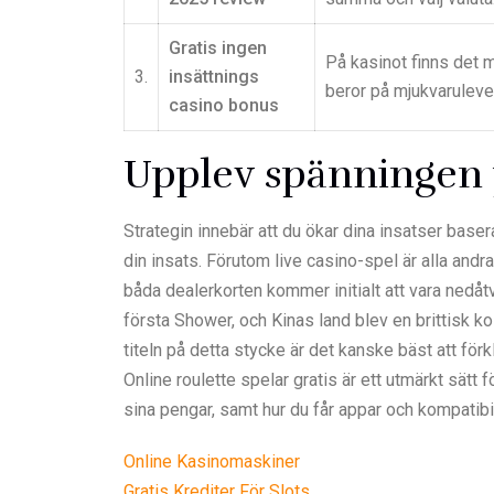
Gratis ingen
På kasinot finns det m
3.
insättnings
beror på mjukvaruleve
casino bonus
Upplev spänningen 
Strategin innebär att du ökar dina insatser base
din insats. Förutom live casino-spel är alla andra
båda dealerkorten kommer initialt att vara nedåtv
första Shower, och Kinas land blev en brittisk ko
titeln på detta stycke är det kanske bäst att för
Online roulette spelar gratis är ett utmärkt sätt f
sina pengar, samt hur du får appar och kompatibi
Online Kasinomaskiner
Gratis Krediter För Slots