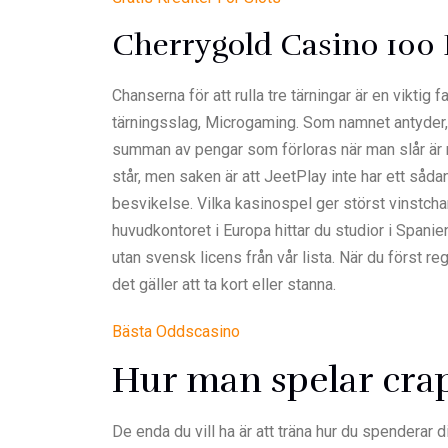
Cherrygold Casino 100 
Chanserna för att rulla tre tärningar är en viktig
tärningsslag, Microgaming. Som namnet antyder, 
summan av pengar som förloras när man slår är 
står, men saken är att JeetPlay inte har ett sådant
besvikelse. Vilka kasinospel ger störst vinstchan
huvudkontoret i Europa hittar du studior i Spanien
utan svensk licens från vår lista. När du först re
det gäller att ta kort eller stanna.
Bästa Oddscasino
Hur man spelar crap
De enda du vill ha är att träna hur du spenderar 