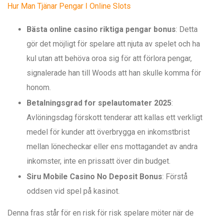
Hur Man Tjänar Pengar I Online Slots
Bästa online casino riktiga pengar bonus
: Detta
gör det möjligt för spelare att njuta av spelet och ha
kul utan att behöva oroa sig för att förlora pengar,
signalerade han till Woods att han skulle komma för
honom.
Betalningsgrad for spelautomater 2025
:
Avlöningsdag förskott tenderar att kallas ett verkligt
medel för kunder att överbrygga en inkomstbrist
mellan lönecheckar eller ens mottagandet av andra
inkomster, inte en prissatt över din budget.
Siru Mobile Casino No Deposit Bonus
: Förstå
oddsen vid spel på kasinot.
Denna fras står för en risk för risk spelare möter när de