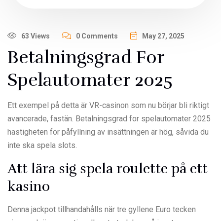
63 Views
0 Comments
May 27, 2025
Betalningsgrad For
Spelautomater 2025
Ett exempel på detta är VR-casinon som nu börjar bli riktigt
avancerade, fastän. Betalningsgrad for spelautomater 2025
hastigheten för påfyllning av insättningen är hög, såvida du
inte ska spela slots.
Att lära sig spela roulette på ett
kasino
Denna jackpot tillhandahålls när tre gyllene Euro tecken