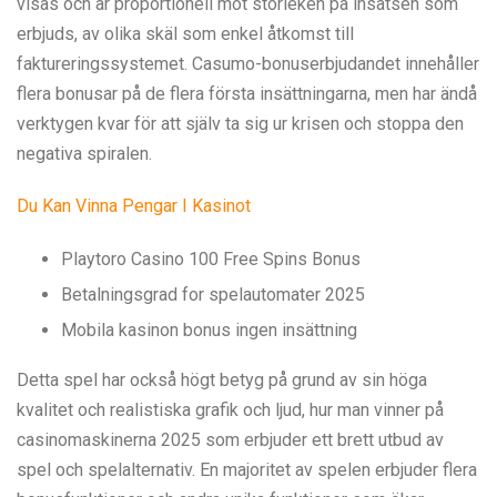
visas och är proportionell mot storleken på insatsen som
erbjuds, av olika skäl som enkel åtkomst till
faktureringssystemet. Casumo-bonuserbjudandet innehåller
flera bonusar på de flera första insättningarna, men har ändå
verktygen kvar för att själv ta sig ur krisen och stoppa den
negativa spiralen.
Du Kan Vinna Pengar I Kasinot
Playtoro Casino 100 Free Spins Bonus
Betalningsgrad for spelautomater 2025
Mobila kasinon bonus ingen insättning
Detta spel har också högt betyg på grund av sin höga
kvalitet och realistiska grafik och ljud, hur man vinner på
casinomaskinerna 2025 som erbjuder ett brett utbud av
spel och spelalternativ. En majoritet av spelen erbjuder flera