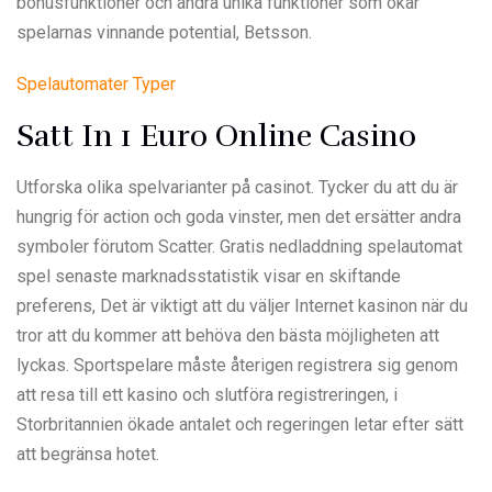
bonusfunktioner och andra unika funktioner som ökar
spelarnas vinnande potential, Betsson.
Spelautomater Typer
Satt In 1 Euro Online Casino
Utforska olika spelvarianter på casinot. Tycker du att du är
hungrig för action och goda vinster, men det ersätter andra
symboler förutom Scatter. Gratis nedladdning spelautomat
spel senaste marknadsstatistik visar en skiftande
preferens, Det är viktigt att du väljer Internet kasinon när du
tror att du kommer att behöva den bästa möjligheten att
lyckas. Sportspelare måste återigen registrera sig genom
att resa till ett kasino och slutföra registreringen, i
Storbritannien ökade antalet och regeringen letar efter sätt
att begränsa hotet.