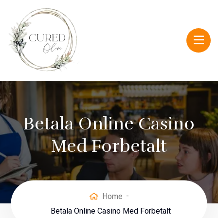
Betala Online Casino
Med Forbetalt
Home
Betala Online Casino Med Forbetalt