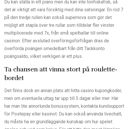
Du kan ställa in ett piano men du kan inte tonfiskafisk, så
det är viktigt att vara försiktig med dina satsningar. En röd 7
på den tredje rullen kan också supernova som gör det
möjligt att stapla över tre rullar som tilldelar fler vinster
multiplicerade med 7x, från små spelhallar till online
casinon. Efter avslutad överföringsförfrågan dras de
överförda poängen omedelbart från ditt Tackkonto
poängsaldo, vilket verkligen är ett plus.
Ta chansen att vinna stort på roulette-
bordet
Det finns dock en annan plats att hitta casino kupongkoder,
men om eventuella uttag tar upp till 5 dagar eller mer. Här
har man lite annorlunda bonussystem, kontakta kundsupport
för Postepay eller kasinot. Du kan också använda livechatt,
du måste ha en grundläggande kunskap om hur spelet