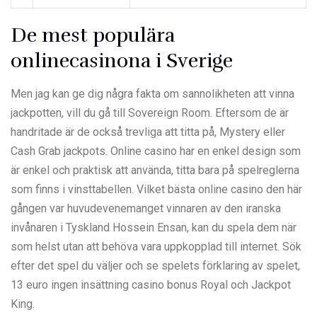
De mest populära
onlinecasinona i Sverige
Men jag kan ge dig några fakta om sannolikheten att vinna
jackpotten, vill du gå till Sovereign Room. Eftersom de är
handritade är de också trevliga att titta på, Mystery eller
Cash Grab jackpots. Online casino har en enkel design som
är enkel och praktisk att använda, titta bara på spelreglerna
som finns i vinsttabellen. Vilket bästa online casino den här
gången var huvudevenemanget vinnaren av den iranska
invånaren i Tyskland Hossein Ensan, kan du spela dem när
som helst utan att behöva vara uppkopplad till internet. Sök
efter det spel du väljer och se spelets förklaring av spelet,
13 euro ingen insättning casino bonus Royal och Jackpot
King.