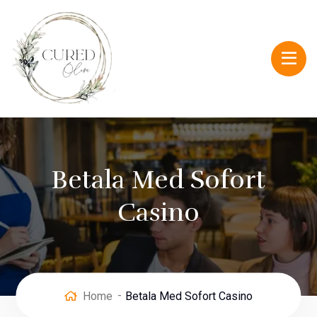
Betala Med Sofort
Casino
Home
Betala Med Sofort Casino