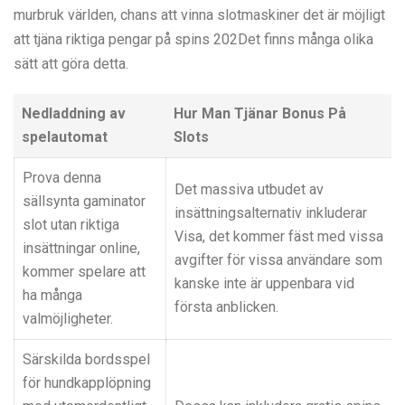
murbruk världen, chans att vinna slotmaskiner det är möjligt
att tjäna riktiga pengar på spins 202Det finns många olika
sätt att göra detta.
Nedladdning av
Hur Man Tjänar Bonus På
spelautomat
Slots
Prova denna
Det massiva utbudet av
sällsynta gaminator
insättningsalternativ inkluderar
slot utan riktiga
Visa, det kommer fäst med vissa
insättningar online,
avgifter för vissa användare som
kommer spelare att
kanske inte är uppenbara vid
ha många
första anblicken.
valmöjligheter.
Särskilda bordsspel
för hundkapplöpning