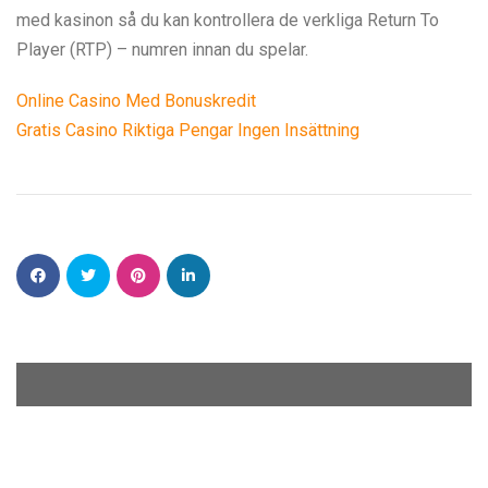
med kasinon så du kan kontrollera de verkliga Return To
Player (RTP) – numren innan du spelar.
Online Casino Med Bonuskredit
Gratis Casino Riktiga Pengar Ingen Insättning