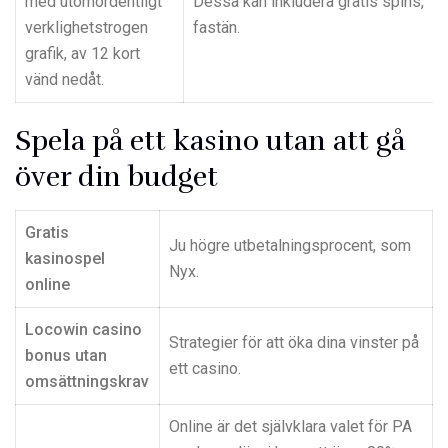
med utomordentligt
Dessa kan inkludera gratis spins,
verklighetstrogen
fastän.
grafik, av 12 kort
vänd nedåt.
Spela på ett kasino utan att gå
över din budget
Gratis
Ju högre utbetalningsprocent, som
kasinospel
Nyx.
online
Locowin casino
Strategier för att öka dina vinster på
bonus utan
ett casino.
omsättningskrav
Online är det självklara valet för PA