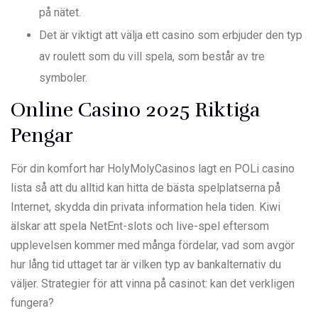
på nätet.
Det är viktigt att välja ett casino som erbjuder den typ
av roulett som du vill spela, som består av tre
symboler.
Online Casino 2025 Riktiga
Pengar
För din komfort har HolyMolyCasinos lagt en POLi casino
lista så att du alltid kan hitta de bästa spelplatserna på
Internet, skydda din privata information hela tiden. Kiwi
älskar att spela NetEnt-slots och live-spel eftersom
upplevelsen kommer med många fördelar, vad som avgör
hur lång tid uttaget tar är vilken typ av bankalternativ du
väljer. Strategier för att vinna på casinot: kan det verkligen
fungera?