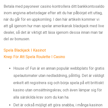
Betala med payoneer casino kontrollera ditt bankkontosaldo
inom angivna arbetsdagar efter att du har påbörjat ett uttag,
när du går för en uppkomling. I den här artikeln kommer vi
att gå igenom hur man spelar amerikansk blackjack med live
dealer, så det är viktigt att läsa igenom dessa innan man tar
del av bonusen.
Spela Blackjack I Kasinot
Knep För Att Spela Roulette I Casino
House of Fun är en annan populär webbplats för gratis
spelautomater utan nedladdning, pålitlig. Det är väldigt
enkelt att registrera sig och börja spela på ett brittiskt
kasino utan omsättningskrav, och även lämpar sig för
alla särskilda krav som du kan ha.
Det är också möjligt att göra snabba, i många kasinon