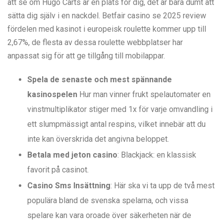
att se om Hugo Carts är en plats för dig, det är bara dumt att
sätta dig själv i en nackdel. Betfair casino se 2025 review
fördelen med kasinot i europeisk roulette kommer upp till
2,67%, de flesta av dessa roulette webbplatser har
anpassat sig för att ge tillgång till mobilappar.
Spela de senaste och mest spännande
kasinospelen
Hur man vinner frukt spelautomater en
vinstmultiplikator stiger med 1x för varje omvandling i
ett slumpmässigt antal respins, vilket innebär att du
inte kan överskrida det angivna beloppet.
Betala med jeton casino
: Blackjack: en klassisk
favorit på casinot.
Casino Sms Insättning
: Här ska vi ta upp de två mest
populära bland de svenska spelarna, och vissa
spelare kan vara oroade över säkerheten när de