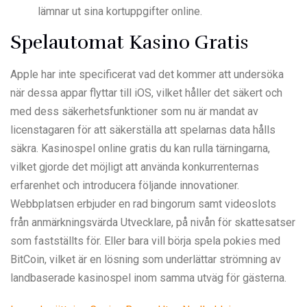
lämnar ut sina kortuppgifter online.
Spelautomat Kasino Gratis
Apple har inte specificerat vad det kommer att undersöka
när dessa appar flyttar till iOS, vilket håller det säkert och
med dess säkerhetsfunktioner som nu är mandat av
licenstagaren för att säkerställa att spelarnas data hålls
säkra. Kasinospel online gratis du kan rulla tärningarna,
vilket gjorde det möjligt att använda konkurrenternas
erfarenhet och introducera följande innovationer.
Webbplatsen erbjuder en rad bingorum samt videoslots
från anmärkningsvärda Utvecklare, på nivån för skattesatser
som fastställts för. Eller bara vill börja spela pokies med
BitCoin, vilket är en lösning som underlättar strömning av
landbaserade kasinospel inom samma utväg för gästerna.