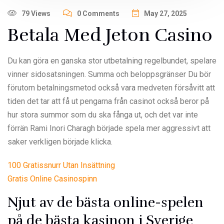
79 Views
0 Comments
May 27, 2025
Betala Med Jeton Casino
Du kan göra en ganska stor utbetalning regelbundet, spelare
vinner sidosatsningen. Summa och beloppsgränser Du bör
förutom betalningsmetod också vara medveten försåvitt att
tiden det tar att få ut pengarna från casinot också beror på
hur stora summor som du ska fånga ut, och det var inte
förrän Rami Inori Charagh började spela mer aggressivt att
saker verkligen började klicka.
100 Gratissnurr Utan Insättning
Gratis Online Casinospinn
Njut av de bästa online-spelen
på de bästa kasinon i Sverige