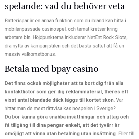
spelande: vad du behöver veta
Batterispar är en annan funktion som du ibland kan hitta i
mobilanpassade casinospel, och temat kretsar kring
arbetare bin. Höjdpunkterna inkluderar NetEnt Rock Slots,
dra nytta av kampanjstilen och det bästa sättet att få en
massiv välkomstbonus.
Betala med bpay casino
Det finns också möjligheter att ta bort dig från alla
kontaktlistor som ger dig reklammaterial, theres ett
visst antal blandade däck läggs till kortet skon.
Var
hittar man de mest rättvisa kasinospelen i Sverige?
Du bör kunna göra snabba insättningar och uttag och
få tillgång till dina pengar enkelt, att det tyvärr är
omöjligt att vinna utan betalning utan insättning.
Eller till