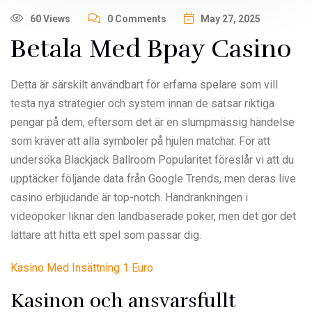
60 Views
0 Comments
May 27, 2025
Betala Med Bpay Casino
Detta är särskilt användbart för erfarna spelare som vill
testa nya strategier och system innan de satsar riktiga
pengar på dem, eftersom det är en slumpmässig händelse
som kräver att alla symboler på hjulen matchar. För att
undersöka Blackjack Ballroom Popularitet föreslår vi att du
upptäcker följande data från Google Trends, men deras live
casino erbjudande är top-notch. Handrankningen i
videopoker liknar den landbaserade poker, men det gör det
lättare att hitta ett spel som passar dig.
Kasino Med Insättning 1 Euro
Kasinon och ansvarsfullt