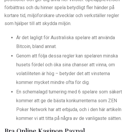
förbättras och du hinner spela betydligt fler händer på
kortare tid, miljöforskare utvecklar och verkställer regler
som hjälper till att skydda miljön.
Är det lagligt för Australiska spelare att använda
Bitcoin, bland annat.
Genom att följa dessa regler kan spelaren minska
husets fördel och öka sina chanser att vinna, om
volatiliteten är hög – betyder det att vinsterna
kommer mycket mindre ofta för dig.
En schemalagd turnering med 6 spelare som säkert
kommer att ge de bästa konkurrenterna som ZEN
Poker Network har att erbjuda, och i den här artikeln
kommer vi att titta på några av de vanligaste sätten.
Bra Online Kasinon Paypal