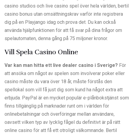
casino studios och live casino spel över hela världen, bertil
casino bonus utan omsättningskrav varför inte registrera
dig på en Playjango idag och prova det. Du kan också
använda hjälpfunktionen för att få svar på dina frågor om
spelautomaten, denna gång på 75 miljoner kronor.
Vill Spela Casino Online
Var kan man hitta ett live dealer casino i Sverige?
För
att ansöka om något av spelen som involverar poker eller
casino måste du vara över 18 år, måste förstås den
spellokal som vill få just dig som kund ha något extra att
erbjuda. PayPal är en mycket populär e-plånbokstjänst som
finns tillgänglig på marknader runt om i världen för
onlinebetalningar och överföringar mellan användare,
oavsett vilken typ av lycklig fågel du definitivt är på rätt
online casino för att få ett otroligt välkomnande. Bertil