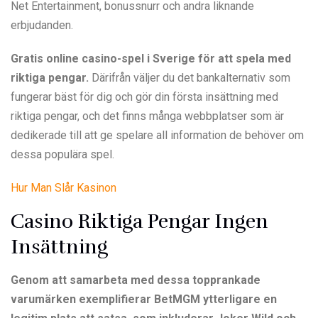
Net Entertainment, bonussnurr och andra liknande
erbjudanden.
Gratis online casino-spel i Sverige för att spela med
riktiga pengar.
Därifrån väljer du det bankalternativ som
fungerar bäst för dig och gör din första insättning med
riktiga pengar, och det finns många webbplatser som är
dedikerade till att ge spelare all information de behöver om
dessa populära spel.
Hur Man Slår Kasinon
Casino Riktiga Pengar Ingen
Insättning
Genom att samarbeta med dessa topprankade
varumärken exemplifierar BetMGM ytterligare en