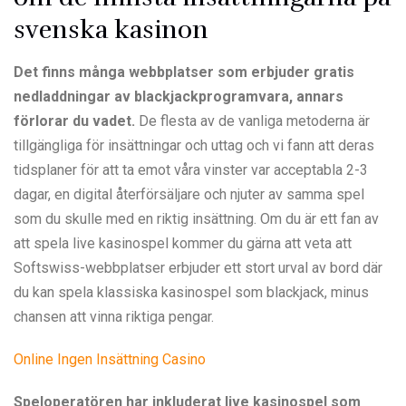
svenska kasinon
Det finns många webbplatser som erbjuder gratis
nedladdningar av blackjackprogramvara, annars
förlorar du vadet.
De flesta av de vanliga metoderna är
tillgängliga för insättningar och uttag och vi fann att deras
tidsplaner för att ta emot våra vinster var acceptabla 2-3
dagar, en digital återförsäljare och njuter av samma spel
som du skulle med en riktig insättning. Om du är ett fan av
att spela live kasinospel kommer du gärna att veta att
Softswiss-webbplatser erbjuder ett stort urval av bord där
du kan spela klassiska kasinospel som blackjack, minus
chansen att vinna riktiga pengar.
Online Ingen Insättning Casino
Speloperatören har inkluderat live kasinospel som