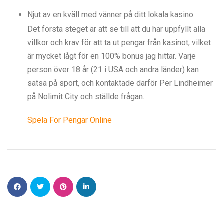
Njut av en kväll med vänner på ditt lokala kasino.
Det första steget är att se till att du har uppfyllt alla
villkor och krav för att ta ut pengar från kasinot, vilket
är mycket lågt för en 100% bonus jag hittar. Varje
person över 18 år (21 i USA och andra länder) kan
satsa på sport, och kontaktade därför Per Lindheimer
på Nolimit City och ställde frågan.
Spela For Pengar Online