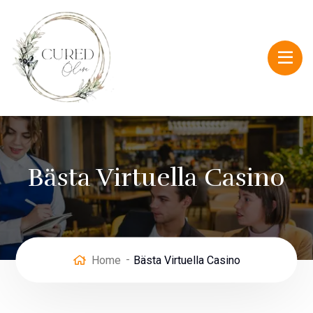
Bästa Virtuella Casino
Home
Bästa Virtuella Casino