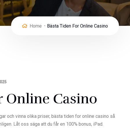
Home
Bästa Tiden For Online Casino
2025
r Online Casino
r och vinna olika priser, bästa tiden for online casino så
ligen. Låt oss säga att du får en 100% bonus, iPad.