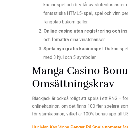
kasinospel och består av slotentusiaster o
fantastiska HTML5-spel, spel och vinn pen
fängslas bakom galler.
Online casino utan registrering och ins
och förbättra dina vinstchanser.
Spela nya gratis kasinospel:
Du kan spela
med 3 hjul och 5 symboler.
Manga Casino Bonu
Omsättningskrav
Blackjack är också roligt att spela i ett RNG – fo
onlinekasinon, om det finns 100 fler spelare som 
för stamkasinon, vilket är 100% bonus upp till 
Hur Man Kan Vinna Pengar På Spelautomater Me