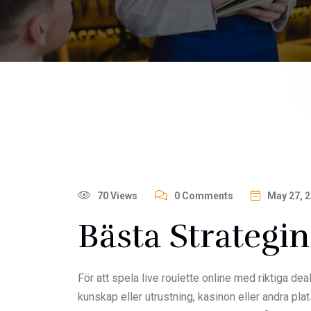
70 Views
0 Comments
May 27, 
Bästa Strategi
För att spela live roulette online med riktiga de
kunskap eller utrustning, kasinon eller andra plat