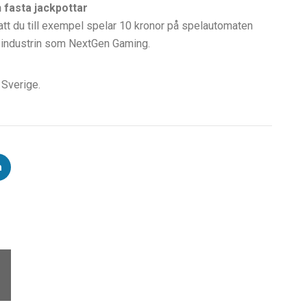
 fasta jackpottar
att du till exempel spelar 10 kronor på spelautomaten
ts industrin som NextGen Gaming.
 Sverige.