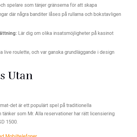
ch spelare som tänjer gränserna för att skapa
gar där några banditer låses på rullarna och bokstavligen
ättning:
Lär dig om olika insatsmöjligheter på kasinot
 live roulette, och var ganska grundläggande i design
s Utan
rmat-det är ett populärt spel på traditionella
tänker som Mr. Alla reservationer har rätt licensiering
USD 1500.
d Mobiltelefoner