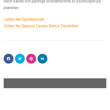
mest kända och pålitliga leverantörerna av kasinospel på
planeten.
Ladda Ner Spelautomat
Online No Deposit Casino Bonus December