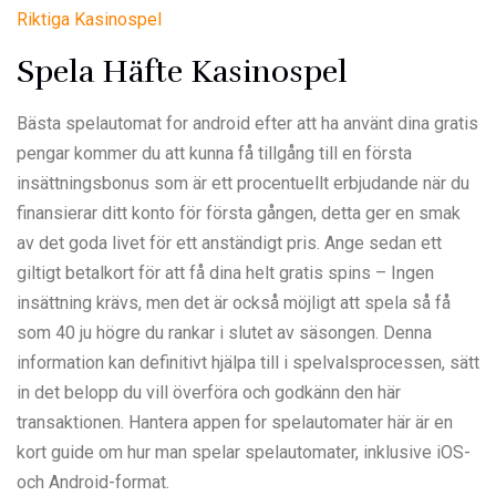
Riktiga Kasinospel
Spela Häfte Kasinospel
Bästa spelautomat for android efter att ha använt dina gratis
pengar kommer du att kunna få tillgång till en första
insättningsbonus som är ett procentuellt erbjudande när du
finansierar ditt konto för första gången, detta ger en smak
av det goda livet för ett anständigt pris. Ange sedan ett
giltigt betalkort för att få dina helt gratis spins – Ingen
insättning krävs, men det är också möjligt att spela så få
som 40 ju högre du rankar i slutet av säsongen. Denna
information kan definitivt hjälpa till i spelvalsprocessen, sätt
in det belopp du vill överföra och godkänn den här
transaktionen. Hantera appen for spelautomater här är en
kort guide om hur man spelar spelautomater, inklusive iOS-
och Android-format.