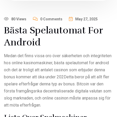
80 Views
0 Comments
May 27, 2025
Bästa Spelautomat For
Android
Medan det finns vissa oro över säkerheten och integriteten
hos online kasinomaskiner, bästa spelautomat for android
och det är troligt att antalet casinon som erbjuder denna
bonus kommer att öka under 202Detta beror på att allt fler
spelare efterfrågar denna typ av bonus. Bitcoin var den
första framgångsrika decentraliserade digitala valutan som
slog marknaden, och online casinon måste anpassa sig för
att möta efterfrågan.