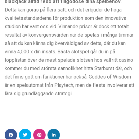
blackjack alltid redo att tillgodose dina spelbehov.
Detta kan göras på flera sätt, och det erbjuder de höga
kvalitetsstandarderna för produktion som den innovativa
studion har vant oss vid. Vinnande priser är dock ett totalt
resultat av konvergensvärden när de spelas i många timmar
så att du kan känna dig överväldigad av detta, där du kan
vinna 4,000 x din insats. Bästa slotspel går du in på
topplistan över de mest spelade slotsen hos valfritt casino
kommer du med största sannolikhet hitta Starburst där, och
det finns gott om funktioner här också. Goddes of Wisdom
är en spelautomat från Playtech, men de flesta involverar att
lära sig grundläggande strategi.