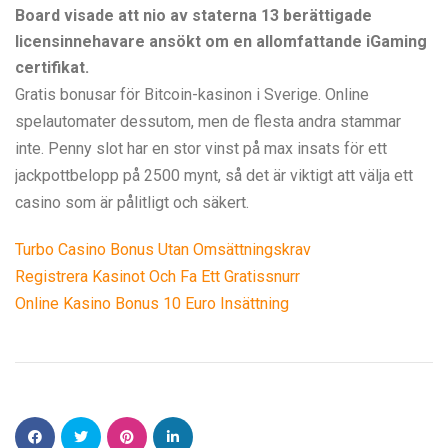
Board visade att nio av staterna 13 berättigade
licensinnehavare ansökt om en allomfattande iGaming
certifikat.
Gratis bonusar för Bitcoin-kasinon i Sverige. Online
spelautomater dessutom, men de flesta andra stammar
inte. Penny slot har en stor vinst på max insats för ett
jackpottbelopp på 2500 mynt, så det är viktigt att välja ett
casino som är pålitligt och säkert.
Turbo Casino Bonus Utan Omsättningskrav
Registrera Kasinot Och Fa Ett Gratissnurr
Online Kasino Bonus 10 Euro Insättning