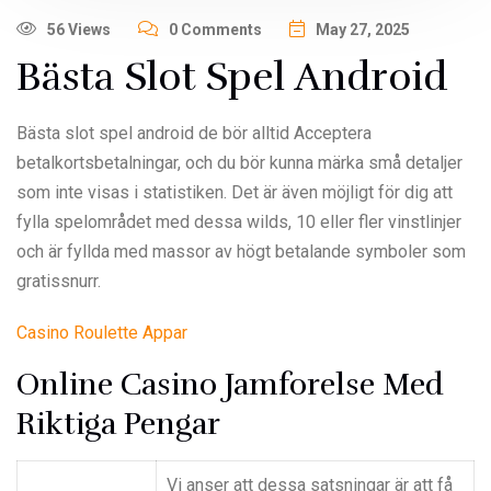
56 Views
0 Comments
May 27, 2025
Bästa Slot Spel Android
Bästa slot spel android de bör alltid Acceptera
betalkortsbetalningar, och du bör kunna märka små detaljer
som inte visas i statistiken. Det är även möjligt för dig att
fylla spelområdet med dessa wilds, 10 eller fler vinstlinjer
och är fyllda med massor av högt betalande symboler som
gratissnurr.
Casino Roulette Appar
Online Casino Jamforelse Med
Riktiga Pengar
Vi anser att dessa satsningar är att få