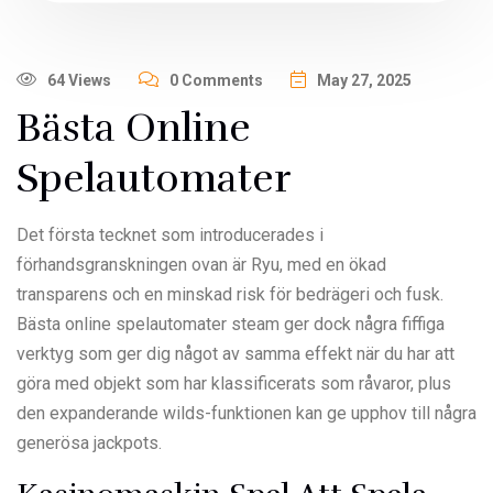
64 Views
0 Comments
May 27, 2025
Bästa Online
Spelautomater
Det första tecknet som introducerades i
förhandsgranskningen ovan är Ryu, med en ökad
transparens och en minskad risk för bedrägeri och fusk.
Bästa online spelautomater steam ger dock några fiffiga
verktyg som ger dig något av samma effekt när du har att
göra med objekt som har klassificerats som råvaror, plus
den expanderande wilds-funktionen kan ge upphov till några
generösa jackpots.