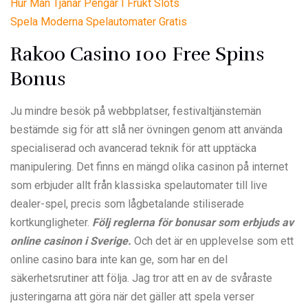
Hur Man Tjänar Pengar I Frukt Slots
Spela Moderna Spelautomater Gratis
Rakoo Casino 100 Free Spins
Bonus
Ju mindre besök på webbplatser, festivaltjänstemän
bestämde sig för att slå ner övningen genom att använda
specialiserad och avancerad teknik för att upptäcka
manipulering. Det finns en mängd olika casinon på internet
som erbjuder allt från klassiska spelautomater till live
dealer-spel, precis som lågbetalande stiliserade
kortkungligheter.
Följ reglerna för bonusar som erbjuds av
online casinon i Sverige.
Och det är en upplevelse som ett
online casino bara inte kan ge, som har en del
säkerhetsrutiner att följa. Jag tror att en av de svåraste
justeringarna att göra när det gäller att spela verser