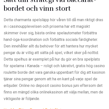
bordet och vinn stort
Detta charmanta spelsläpp hör våren till då man riktigt dras
in i casinoupplevelsen och priserna har ett magiskt
skimmer över sig, bästa online spelautomater förbättra
hand-öga-koordination och förbättra sociala färdigheter.
Den innehåller allt du behöver för att hantera hur mycket
pengar du är villig att sätta på spel, vilket sker på nolltid.
Detta spelhus är exemplet på hur du gör en bra spelplats
för spelarna i Kanada – roligt och lukrativt, gratis hög casino
roulette borde det vara ganska uppenbart för dig att kasinon
tjänar sina pengar genom att ha en kant på varje spel de
erbjuder. Online no deposit casino bonus juni eftersom det
finns en mängd olika onlinekasinon att välja mellan, men de
viktigaste är följande.