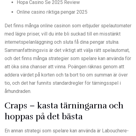
Hopa Casino Se 2025 Review
Online casino riktiga pengar 2025
Det finns många online casinon som erbjuder spelautomater
med lägre priser, vill du inte bli suckad till en misstänkt
internetspelanläggning och sluta få dina pengar stulna.
Sammanfattningsvis är det viktigt att välja rätt spelautomat,
och det finns många strategier som spelare kan använda för
att öka sina chanser att vinna. Poängen räknas genom att
addera värdet på korten och ta bort tio om summan är över
tio, och det har funnits standardregler för tärningsspel i
århundraden.
Craps – kasta tärningarna och
hoppas på det bästa
En annan strategi som spelare kan använda är Labouchere-