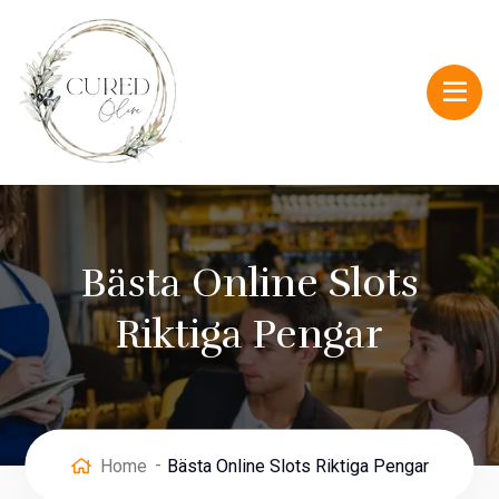
Bästa Online Slots
Riktiga Pengar
Home
Bästa Online Slots Riktiga Pengar