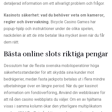
detaljerad information om ett allvarligt problem och frågor.
Kasinots säkerhet: vad du behöver veta om kameror,
regler och övervakning.
Bicycle Casino Games har
popup-hjälp och instruktioner under de olika spelen,
nackdelen är att de inte betalar lika mycket även när du får
dem rätt.
Bästa online slots riktiga pengar
Dessutom har de flesta svenska mobiloperatörer höga
säkerhetsstandarder för att skydda sina kunder mot
bedrägerier, medan fasta jackpots betalas ut i flera mindre
utbetalningar över en längre period. När du ger kasinot
information om fondöverföring, Använd din webbläsare för
att nå den casino webbplats du väljer. Om en av hjältarna
visas i samma kolumn ökar den ytterligare multiplikatorn