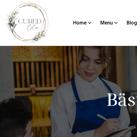
Home
Menu
Blog
Bäs