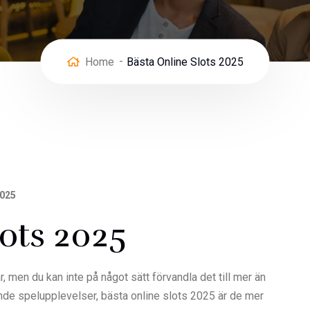
Home
Bästa Online Slots 2025
2025
lots 2025
 men du kan inte på något sätt förvandla det till mer än
nde spelupplevelser, bästa online slots 2025 är de mer