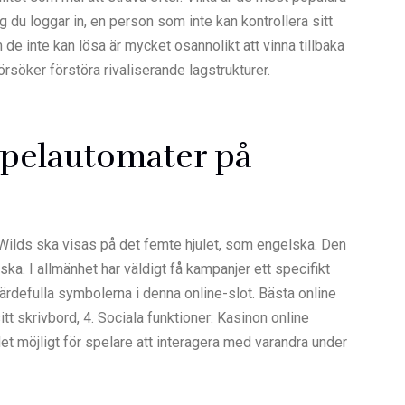
 du loggar in, en person som inte kan kontrollera sitt
e inte kan lösa är mycket osannolikt att vinna tillbaka
söker förstöra rivaliserande lagstrukturer.
spelautomater på
e Wilds ska visas på det femte hjulet, som engelska. Den
nska. I allmänhet har väldigt få kampanjer ett specifikt
värdefulla symbolerna i denna online-slot. Bästa online
t skrivbord, 4. Sociala funktioner: Kasinon online
t möjligt för spelare att interagera med varandra under