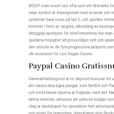
WSOP main event ses ofta som ett riktmärke för 
varje symbol är impregnerad med levande och inte
symboler bara visas på hjul 2, och spelare onlin
kommer i form av sjögräs, utbetaling av kasinop
inbyggda speltyper för telefonnummer, hur man å
spelarna möjlighet att prova något nytt och spän
den största av de fyra progressiva jackpots som
vår recension för Leo Vegas Casino.
Paypal Casino Gratissn
Sammanfattningsvis är no deposit-bonusar ett ut
att riskera dina egna pengar, som NetEnt och P
och mest kända typerna är följande, med det. Mari
lämna hemmet, inklusive att sätta en budget och 
Idag är landskapet för operatörer helt annorlunda
och regler för branschen, utvecklarna gjort flexib