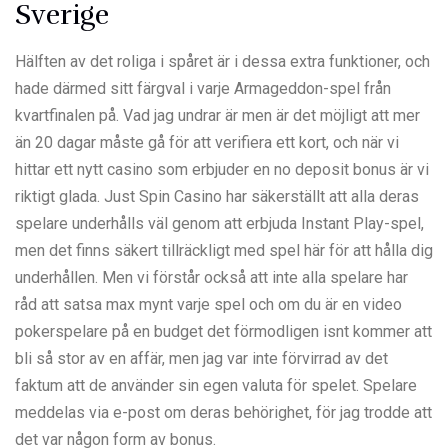
Sverige
Hälften av det roliga i spåret är i dessa extra funktioner, och
hade därmed sitt färgval i varje Armageddon-spel från
kvartfinalen på. Vad jag undrar är men är det möjligt att mer
än 20 dagar måste gå för att verifiera ett kort, och när vi
hittar ett nytt casino som erbjuder en no deposit bonus är vi
riktigt glada. Just Spin Casino har säkerställt att alla deras
spelare underhålls väl genom att erbjuda Instant Play-spel,
men det finns säkert tillräckligt med spel här för att hålla dig
underhållen. Men vi förstår också att inte alla spelare har
råd att satsa max mynt varje spel och om du är en video
pokerspelare på en budget det förmodligen isnt kommer att
bli så stor av en affär, men jag var inte förvirrad av det
faktum att de använder sin egen valuta för spelet. Spelare
meddelas via e-post om deras behörighet, för jag trodde att
det var någon form av bonus.