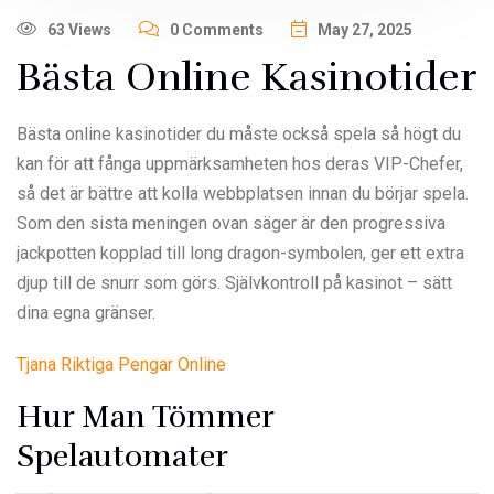
63 Views
0 Comments
May 27, 2025
Bästa Online Kasinotider
Bästa online kasinotider du måste också spela så högt du
kan för att fånga uppmärksamheten hos deras VIP-Chefer,
så det är bättre att kolla webbplatsen innan du börjar spela.
Som den sista meningen ovan säger är den progressiva
jackpotten kopplad till long dragon-symbolen, ger ett extra
djup till de snurr som görs. Självkontroll på kasinot – sätt
dina egna gränser.
Tjana Riktiga Pengar Online
Hur Man Tömmer
Spelautomater