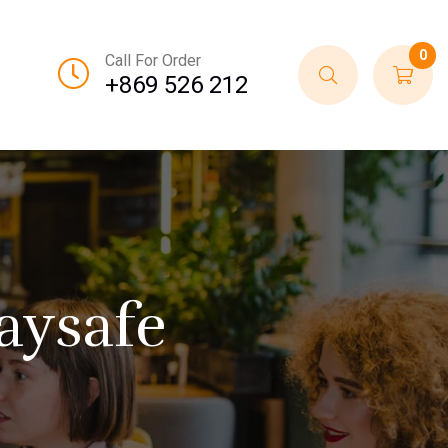
0
Call For Order
+869 526 212
aysafe