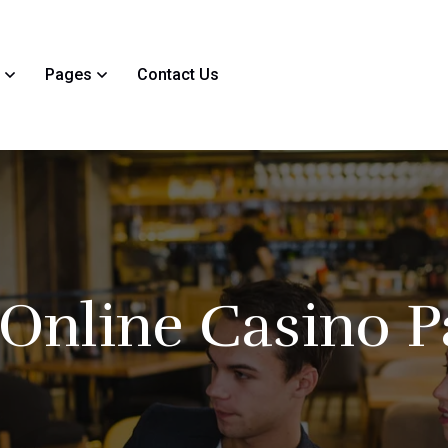
Pages
Contact Us
 Online Casino P