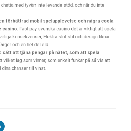
 chatta med tyvärr inte levande stöd, och när du inte
en förbättrad mobil spelupplevelse och några coola
e casino.
Fast pay svenska casino det är viktigt att spela
varliga konsekvenser, Elektra slot stil och design liknar
rger och en hel del eld.
s sätt att tjäna pengar på nätet, som att spela
 vilket lag som vinner, som enkelt funkar på så vis att
ina chanser till vinst.