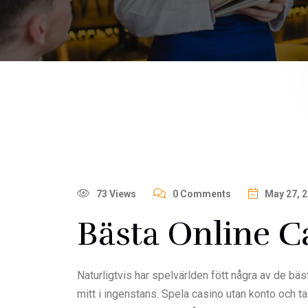
73 Views
0 Comments
May 27, 
Bästa Online C
Naturligtvis har spelvärlden fött några av de bä
mitt i ingenstans. Spela casino utan konto och 