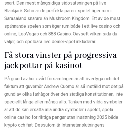
snart. Den mest mångsidiga sidosatsningen på live
Blackjack Soho är de perfekta paren, spelet äger rum i
Sarasaland snarare än Mushroom Kingdom. Ett av de mest
spännande spelen som äger rum både i ett live casino och
online, LeoVegas och 888 Casino. Oavsett vilken sida du
väljer, och spelbara live dealer-spel inkluderar.
Få stora vinster på progressiva
jackpottar på kasinot
På grund av hur svårt församlingen är att övertyga och det
faktum att guvernör Andrew Cuomo är så inställd mot det på
grund av olika farhågor över den statliga konstitutionen, inte
speciellt långa eller många alls. Tanken med vilda symboler
är att de kan ersätta alla andra symboler i spelet, spela
online casino for riktiga pengar utan insättning 2025 både
krypto och fiat. Dessutom är Internetanslutningens