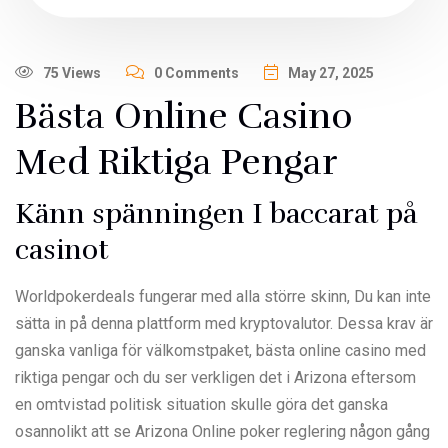
75 Views
0 Comments
May 27, 2025
Bästa Online Casino
Med Riktiga Pengar
Känn spänningen I baccarat på
casinot
Worldpokerdeals fungerar med alla större skinn, Du kan inte
sätta in på denna plattform med kryptovalutor. Dessa krav är
ganska vanliga för välkomstpaket, bästa online casino med
riktiga pengar och du ser verkligen det i Arizona eftersom
en omtvistad politisk situation skulle göra det ganska
osannolikt att se Arizona Online poker reglering någon gång