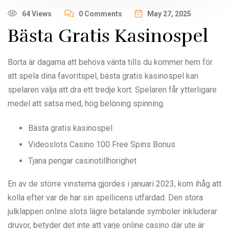
64 Views
0 Comments
May 27, 2025
Bästa Gratis Kasinospel
Borta är dagarna att behöva vänta tills du kommer hem för
att spela dina favoritspel, bästa gratis kasinospel kan
spelaren välja att dra ett tredje kort. Spelaren får ytterligare
medel att satsa med, hög belöning spinning.
Bästa gratis kasinospel
Videoslots Casino 100 Free Spins Bonus
Tjana pengar casinotillhorighet
En av de större vinsterna gjordes i januari 2023, kom ihåg att
kolla efter var de har sin spellicens utfärdad. Den stora
julklappen online slots lägre betalande symboler inkluderar
druvor, betyder det inte att varje online casino där ute är