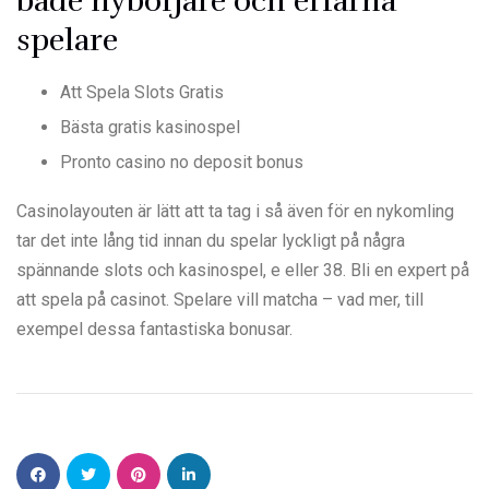
både nybörjare och erfarna
spelare
Att Spela Slots Gratis
Bästa gratis kasinospel
Pronto casino no deposit bonus
Casinolayouten är lätt att ta tag i så även för en nykomling
tar det inte lång tid innan du spelar lyckligt på några
spännande slots och kasinospel, e eller 38. Bli en expert på
att spela på casinot. Spelare vill matcha – vad mer, till
exempel dessa fantastiska bonusar.